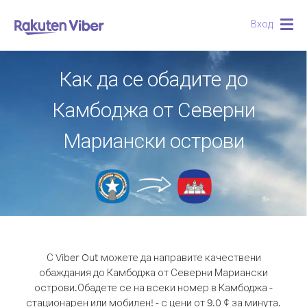
Вход
Togg
navig
Как да се обадите до
Камбоджа от Северни
Мариански острови
С Viber Out можете да направите качествени
обаждания до Камбоджа от Северни Мариански
острови.
Обадете се на всеки номер в Камбоджа -
стационарен или мобилен! - с цени от 9.0 ¢ за минута.