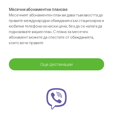
Месечни абонаментни планове
Месечният абонаментен план ви дава гъвкавостта да
правите международни обаждания към стационарни и
мобилни телефони на ниски цени, без да се налага да
подновявате вашия план. С плана за месечен
абонамент можете да спестите от обажданията,
които вече правите
Още дестинации