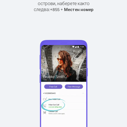
острови, наберете както
следва:
+
+
855
Местен номер