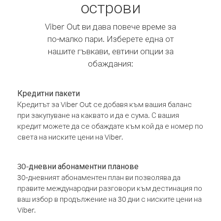
острови
Viber Out ви дава повече време за
по-малко пари. Изберете една от
нашите гъвкави, евтини опции за
обаждания:
Кредитни пакети
Кредитът за Viber Out се добавя към вашия баланс
при закупуване на каквато и да е сума. С вашия
кредит можете да се обаждате към кой да е номер по
света на ниските цени на Viber.
30-дневни абонаментни планове
30-дневният абонаментен план ви позволява да
правите международни разговори към дестинация по
ваш избор в продължение на 30 дни с ниските цени на
Viber.