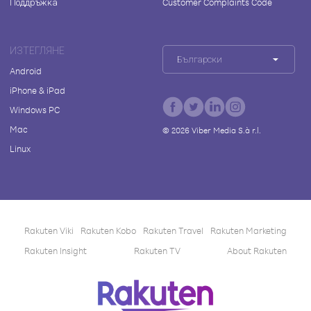
Поддръжка
Customer Complaints Code
ИЗТЕГЛЯНЕ
Български
Android
iPhone & iPad
Windows PC
Mac
©
2026
Viber Media S.à r.l.
Linux
Rakuten Viki
Rakuten Kobo
Rakuten Travel
Rakuten Marketing
Rakuten Insight
Rakuten TV
About Rakuten