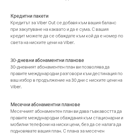
Кредитни пакети
Кредитът за Viber Out се добавя към вашия баланс
при закупуване на каквато и да е сума. С вашия
кредит можете да се обаждате към кой да е номер по
света на ниските цени на Viber.
30-дневни абонаментни планове
30-дневният абонаментен план ви позволява да
правите международни разговори към дестинация по
ваш избор в продължение на 30 дни с ниските цени на
Viber.
Месечни абонаментни планове
Месечният абонаментен план ви дава гъвкавостта да
правите международни обаждания към стационарни и
мобилни телефони на ниски цени, без да се налага да
подновявате вашия план. С плана за месечен