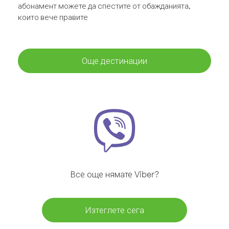
абонамент можете да спестите от обажданията,
които вече правите
Още дестинации
Все още нямате Viber?
Изтеглете сега