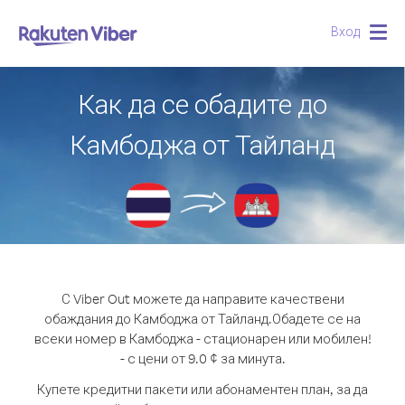
Вход
Togg
navig
Как да се обадите до
Камбоджа от Тайланд
С Viber Out можете да направите качествени
обаждания до Камбоджа от Тайланд.
Обадете се на
всеки номер в Камбоджа - стационарен или мобилен!
- с цени от 9.0 ¢ за минута.
Купете кредитни пакети или абонаментен план, за да