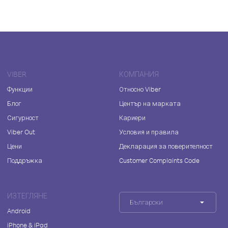
VIBER
КОМПАНИЯ
Функции
Относно Viber
Блог
Център на марката
Сигурност
Кариери
Viber Out
Условия и правила
Цени
Декларация за поверителност
Поддръжка
Customer Complaints Code
ИЗТЕГЛЯНЕ
Български
Android
iPhone & iPad