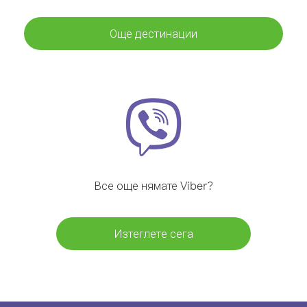
Още дестинации
Все още нямате Viber?
Изтеглете сега