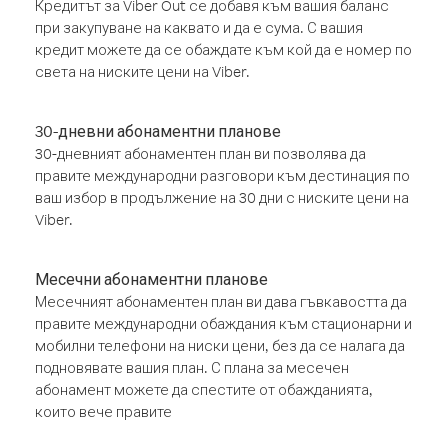
Кредитът за Viber Out се добавя към вашия баланс
при закупуване на каквато и да е сума. С вашия
кредит можете да се обаждате към кой да е номер по
света на ниските цени на Viber.
30-дневни абонаментни планове
30-дневният абонаментен план ви позволява да
правите международни разговори към дестинация по
ваш избор в продължение на 30 дни с ниските цени на
Viber.
Месечни абонаментни планове
Месечният абонаментен план ви дава гъвкавостта да
правите международни обаждания към стационарни и
мобилни телефони на ниски цени, без да се налага да
подновявате вашия план. С плана за месечен
абонамент можете да спестите от обажданията,
които вече правите