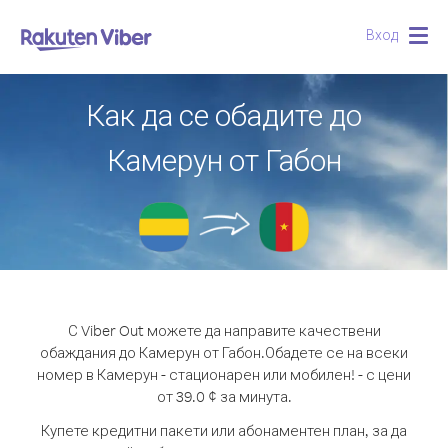
Вход
Togg
navig
Как да се обадите до
Камерун от Габон
С Viber Out можете да направите качествени
обаждания до Камерун от Габон.
Обадете се на всеки
номер в Камерун - стационарен или мобилен! - с цени
от 39.0 ¢ за минута.
Купете кредитни пакети или абонаментен план, за да