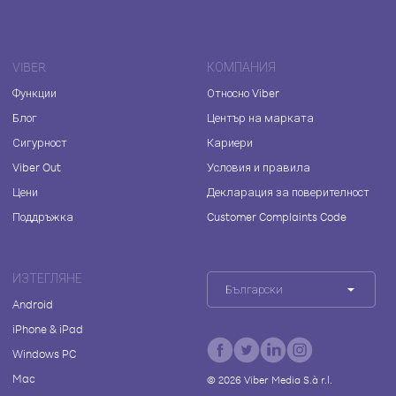
VIBER
КОМПАНИЯ
Функции
Относно Viber
Блог
Център на марката
Сигурност
Кариери
Viber Out
Условия и правила
Цени
Декларация за поверителност
Поддръжка
Customer Complaints Code
ИЗТЕГЛЯНЕ
Български
Android
iPhone & iPad
Windows PC
Mac
©
2026
Viber Media S.à r.l.