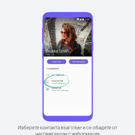
Изберете контакта във Viber и се обадете от
неговия екран с информация