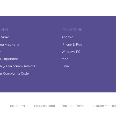
АНИЯ
ИЗТЕГЛЯНЕ
 Viber
Android
 на марката
iPhone & iPad
и
Windows PC
я и правила
Mac
ация за поверителност
Linux
r Complaints Code
Rakuten Viki
Rakuten Kobo
Rakuten Travel
Rakuten Market