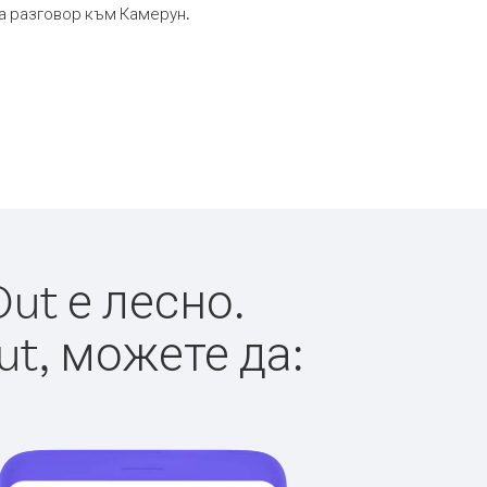
та разговор към Камерун.
ut е лесно.
ut, можете да: