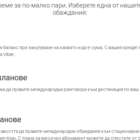
време за по-малко пари. Изберете една от нашит
обаждания:
я баланс при закупуване на каквато и да е сума. С вашия креди
 Viber.
планове
ява да правите международни разговори към дестинация по ваш
ланове
кавостта да правите международни обаждания към стационарни 
шия план. С плана за месечен абонамент можете да спестите от 