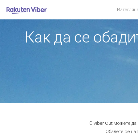
Изтеглян
Как да се обад
С Viber Out можете да
Обадете се на 