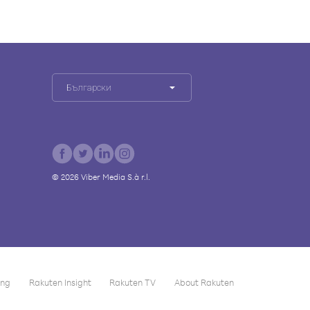
Български
©
2026
Viber Media S.à r.l.
ing
Rakuten Insight
Rakuten TV
About Rakuten