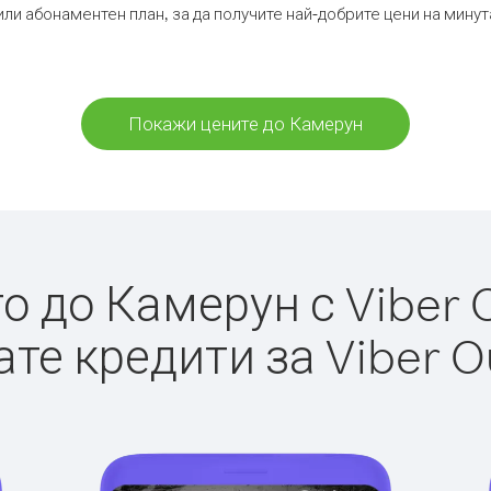
или абонаментен план, за да получите най-добрите цени на мину
Покажи цените до Камерун
 до Камерун с Viber O
те кредити за Viber O