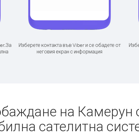
er.
За
Изберете контакта във Viber и се обадете от
Избе
илна
неговия екран с информация
обаждане на Камерун 
билна сателитна сист