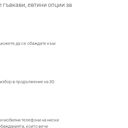
е гъвкави, евтини опции за
т можете да се обаждате към
 избор в продължение на 30
и мобилни телефони на ниски
обажданията, които вече