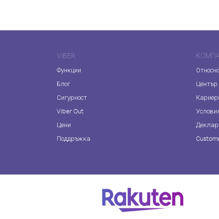
VIBER
КОМП
Функции
Относно
Блог
Център
Сигурност
Кариер
Viber Out
Услови
Цени
Деклар
Поддръжка
Custome