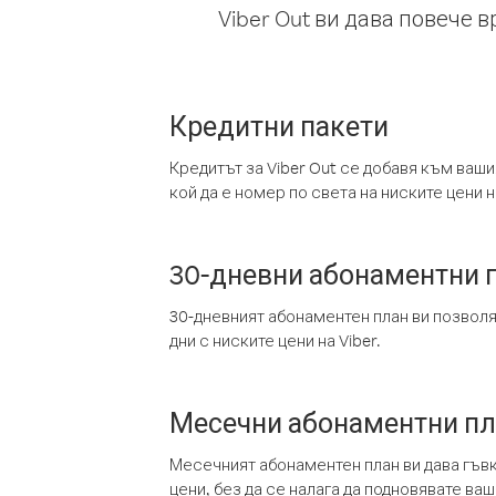
Viber Out ви дава повече 
Кредитни пакети
Кредитът за Viber Out се добавя към ваши
кой да е номер по света на ниските цени на
30-дневни абонаментни 
30-дневният абонаментен план ви позвол
дни с ниските цени на Viber.
Месечни абонаментни п
Месечният абонаментен план ви дава гъв
цени, без да се налага да подновявате ва