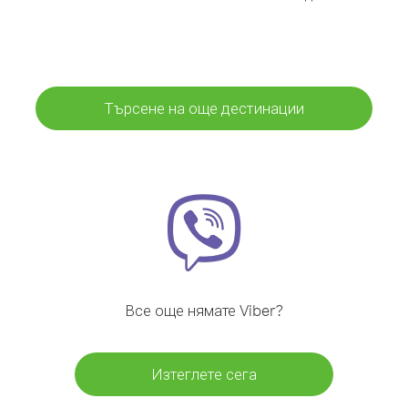
Търсене на още дестинации
Все още нямате Viber?
Изтеглете сега