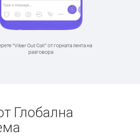
рете “Viber Out Call” от горната лента на
разговора
от Глобална
ема