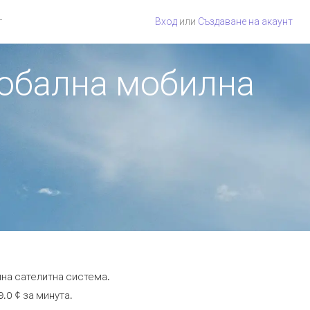
г
Вход
или
Създаване на акаунт
лобална мобилна
лна сателитна система.
.0 ¢ за минута.