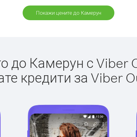
Покажи цените до Камерун
 до Камерун с Viber O
те кредити за Viber O