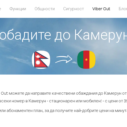
е
Функции
Общности
Сигурност
Viber Out
Бло
 обадите до Камеру
r Out можете да направите качествени обаждания до Камерун от
всеки номер в Камерун - стационарен или мобилен! - с цени от 39
или абонаментен план, за да получите най-добрите цени на мину