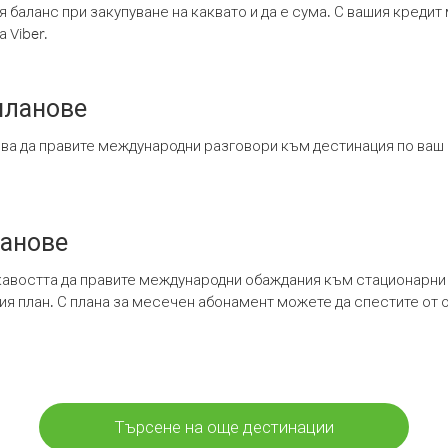
я баланс при закупуване на каквато и да е сума. С вашия креди
 Viber.
планове
ява да правите международни разговори към дестинация по ваш
ланове
кавостта да правите международни обаждания към стационарни 
шия план. С плана за месечен абонамент можете да спестите от 
Търсене на още дестинации