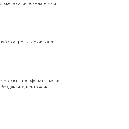
т можете да се обаждате към
 избор в продължение на 30
и мобилни телефони на ниски
обажданията, които вече