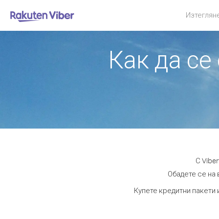
Изтеглян
Как да се
С Vibe
Обадете се на 
Купете кредитни пакети 