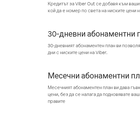
Кредитът за Viber Out се добавя към ваши
кой да е номер по света на ниските цени на
30-дневни абонаментни 
30-дневният абонаментен план ви позвол
дни с ниските цени на Viber.
Месечни абонаментни п
Месечният абонаментен план ви дава гъв
цени, без да се налага да подновявате ва
правите