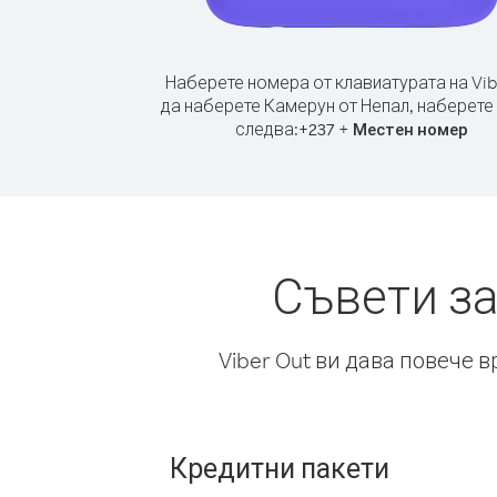
Наберете номера от клавиатурата на Vib
да наберете Камерун от Непал, наберете
следва:
+
+
237
Местен номер
Съвети за
Viber Out ви дава повече 
Кредитни пакети