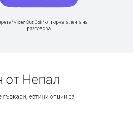
рете “Viber Out Call” от горната лента на
разговора
н от Непал
е гъвкави, евтини опции за