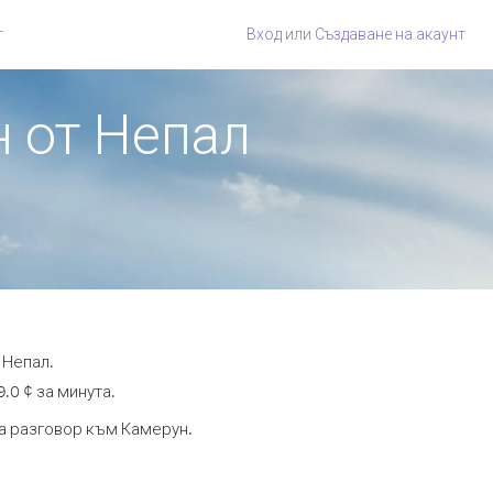
г
Вход
или
Създаване на акаунт
н от Непал
 Непал.
.0 ¢ за минута.
та разговор към Камерун.