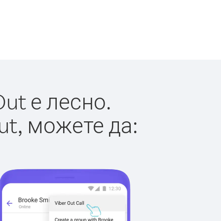
ut е лесно.
ut, можете да: