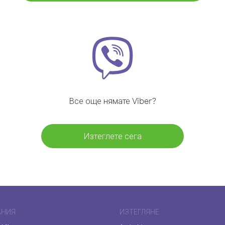
Все още нямате Viber?
Изтеглете сега
АНИЯ
ИЗТЕГЛЯНЕ