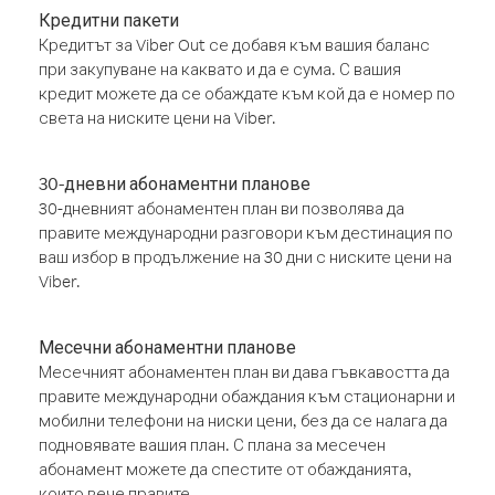
Кредитни пакети
Кредитът за Viber Out се добавя към вашия баланс
при закупуване на каквато и да е сума. С вашия
кредит можете да се обаждате към кой да е номер по
света на ниските цени на Viber.
30-дневни абонаментни планове
30-дневният абонаментен план ви позволява да
правите международни разговори към дестинация по
ваш избор в продължение на 30 дни с ниските цени на
Viber.
Месечни абонаментни планове
Месечният абонаментен план ви дава гъвкавостта да
правите международни обаждания към стационарни и
мобилни телефони на ниски цени, без да се налага да
подновявате вашия план. С плана за месечен
абонамент можете да спестите от обажданията,
които вече правите