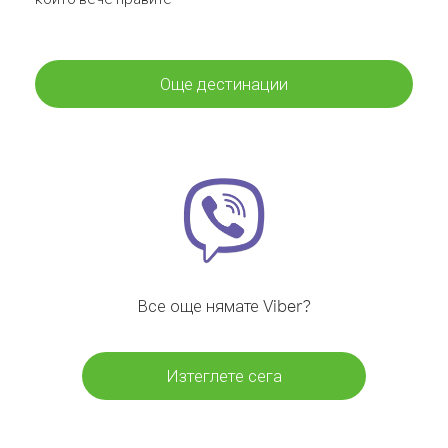
Още дестинации
Все още нямате Viber?
Изтеглете сега