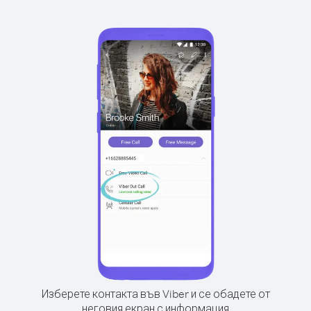
Изберете контакта във Viber и се обадете от
неговия екран с информация