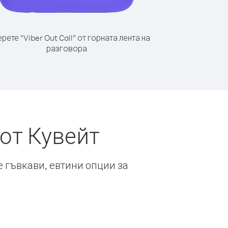
рете “Viber Out Call” от горната лента на
разговора
от Кувейт
е гъвкави, евтини опции за