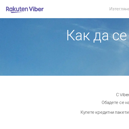
Изтеглян
Как да се
С Vibe
Обадете се на
Купете кредитни пакети