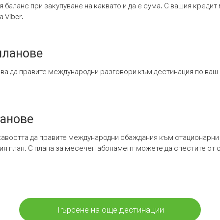
я баланс при закупуване на каквато и да е сума. С вашия креди
 Viber.
планове
ява да правите международни разговори към дестинация по ваш
ланове
кавостта да правите международни обаждания към стационарни 
шия план. С плана за месечен абонамент можете да спестите от 
Търсене на още дестинации