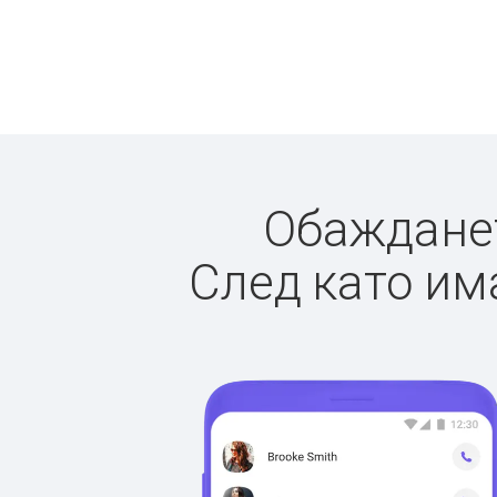
Обажданет
След като има