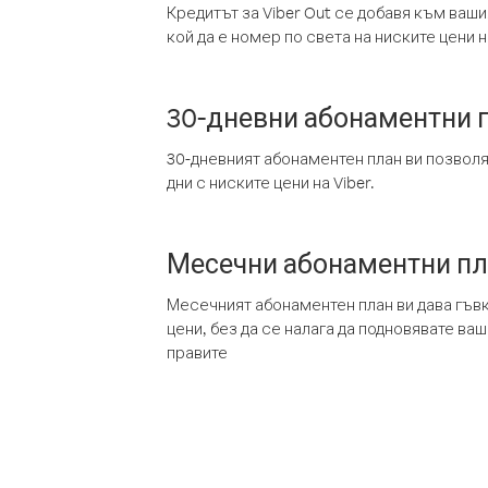
Кредитът за Viber Out се добавя към ваши
кой да е номер по света на ниските цени на
30-дневни абонаментни 
30-дневният абонаментен план ви позвол
дни с ниските цени на Viber.
Месечни абонаментни п
Месечният абонаментен план ви дава гъв
цени, без да се налага да подновявате ва
правите