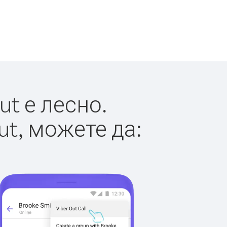
t е лесно.
ut, можете да: