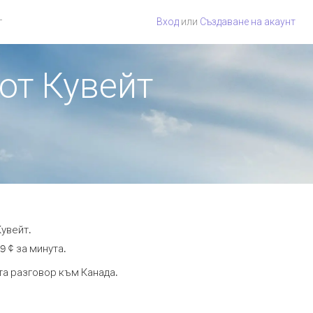
г
Вход
или
Създаване на акаунт
 от Кувейт
Кувейт.
9 ¢ за минута.
та разговор към Канада.