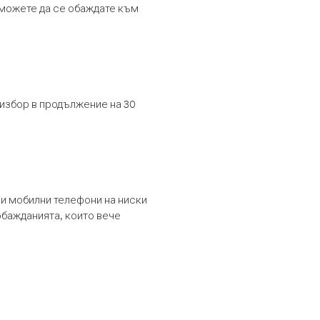
т можете да се обаждате към
 избор в продължение на 30
и мобилни телефони на ниски
обажданията, които вече