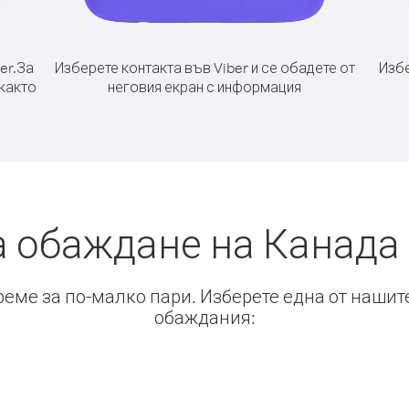
er.
За
Изберете контакта във Viber и се обадете от
Избе
 както
неговия екран с информация
а обаждане на Канада 
време за по-малко пари. Изберете една от нашит
обаждания: