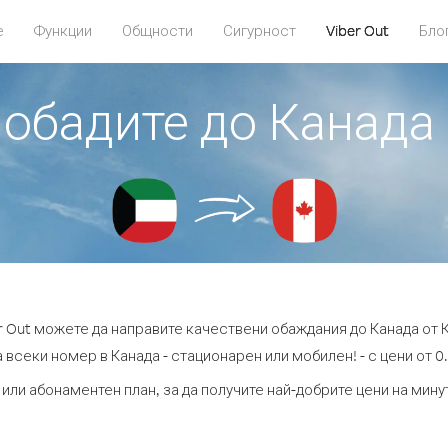
е
Функции
Общности
Сигурност
Viber Out
Бло
 обадите до Канада
r Out можете да направите качествени обаждания до Канада от 
 всеки номер в Канада - стационарен или мобилен! - с цени от 0.
 или абонаментен план, за да получите най-добрите цени на мину