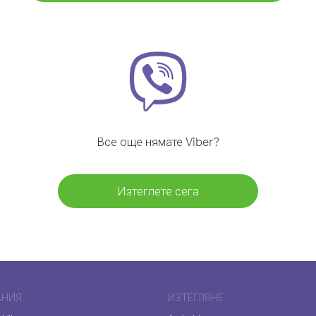
Все още нямате Viber?
Изтеглете сега
АНИЯ
ИЗТЕГЛЯНЕ