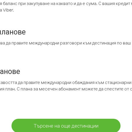
я баланс при закупуване на каквато и да е сума. С вашия креди
 Viber.
планове
ява да правите международни разговори към дестинация по ваш
ланове
кавостта да правите международни обаждания към стационарни 
шия план. С плана за месечен абонамент можете да спестите от 
Търсене на още дестинации