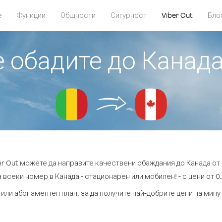
е
Функции
Общности
Сигурност
Viber Out
Бло
е обадите до Канад
er Out можете да направите качествени обаждания до Канада от
 всеки номер в Канада - стационарен или мобилен! - с цени от 0.
 или абонаментен план, за да получите най-добрите цени на мину