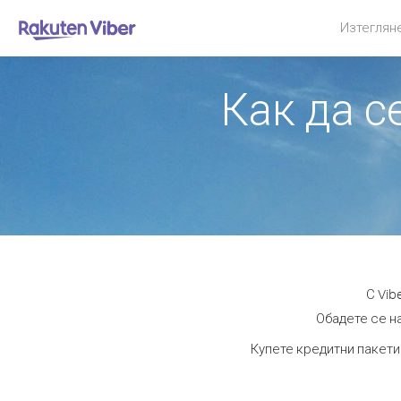
Изтеглян
Как да с
С Vib
Обадете се на
Купете кредитни пакети