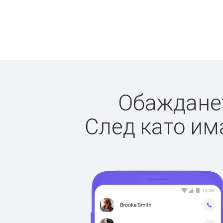
Обажданет
След като има