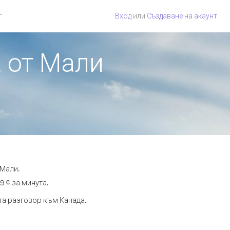
г
Вход
или
Създаване на акаунт
а от Мали
 Мали.
9 ¢ за минута.
та разговор към Канада.