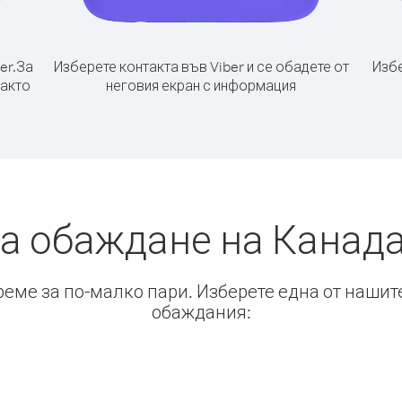
er.
За
Изберете контакта във Viber и се обадете от
Избе
както
неговия екран с информация
а обаждане на Канад
време за по-малко пари. Изберете една от нашит
обаждания: