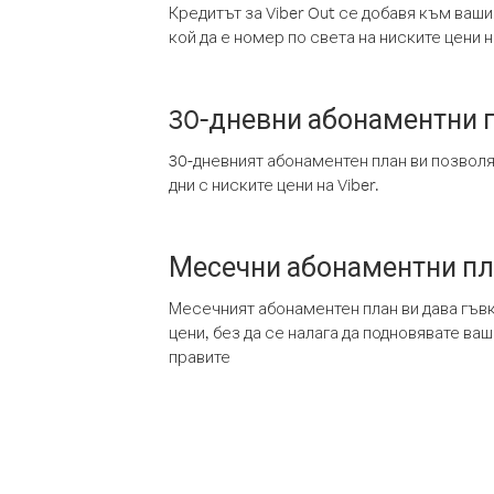
Кредитът за Viber Out се добавя към ваши
кой да е номер по света на ниските цени на
30-дневни абонаментни 
30-дневният абонаментен план ви позвол
дни с ниските цени на Viber.
Месечни абонаментни п
Месечният абонаментен план ви дава гъв
цени, без да се налага да подновявате ва
правите