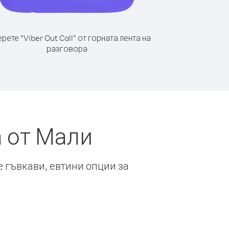
рете “Viber Out Call” от горната лента на
разговора
а от Мали
е гъвкави, евтини опции за