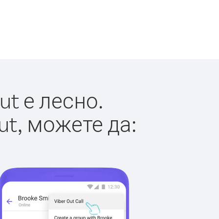
t е лесно.
ut, можете да: