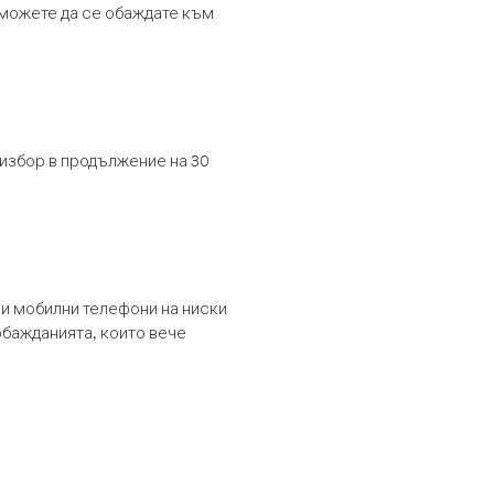
т можете да се обаждате към
 избор в продължение на 30
и мобилни телефони на ниски
обажданията, които вече