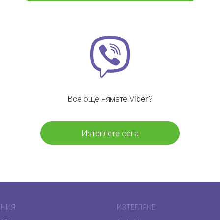
Все още нямате Viber?
Изтеглете сега
АНИЯ
ИЗТЕГЛЯНЕ