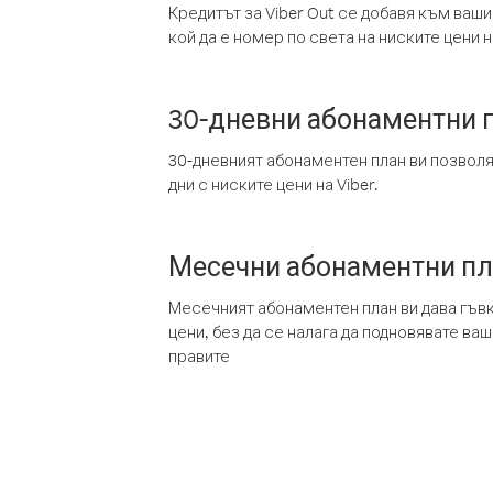
Кредитът за Viber Out се добавя към ваши
кой да е номер по света на ниските цени на
30-дневни абонаментни 
30-дневният абонаментен план ви позвол
дни с ниските цени на Viber.
Месечни абонаментни п
Месечният абонаментен план ви дава гъв
цени, без да се налага да подновявате ва
правите