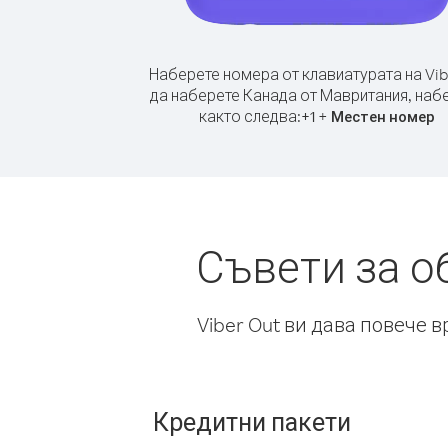
Наберете номера от клавиатурата на Vib
да наберете Канада от Мавритания, наб
както следва:
+
+
1
Местен номер
Съвети за о
Viber Out ви дава повече 
Кредитни пакети