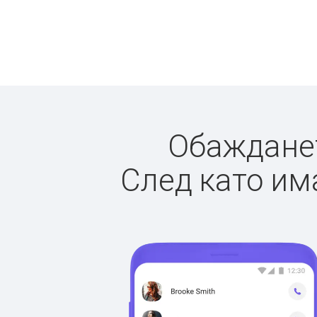
Обажданет
След като има