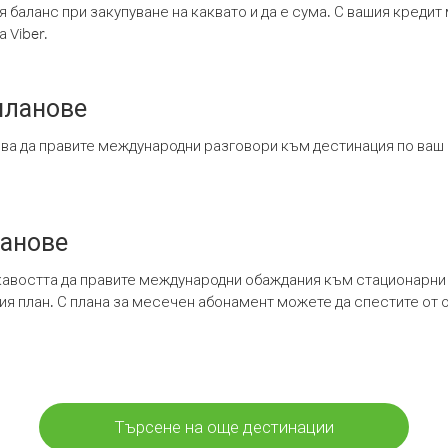
я баланс при закупуване на каквато и да е сума. С вашия креди
 Viber.
планове
ява да правите международни разговори към дестинация по ваш
ланове
кавостта да правите международни обаждания към стационарни 
шия план. С плана за месечен абонамент можете да спестите от 
Търсене на още дестинации