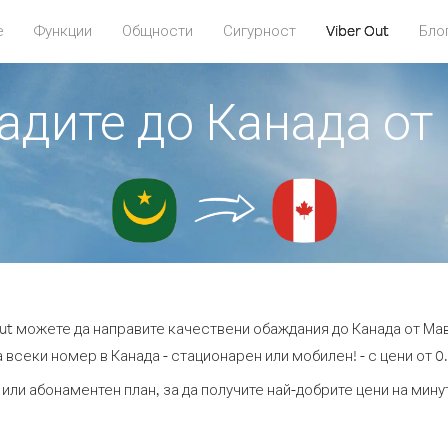
е
Функции
Общности
Сигурност
Viber Out
Бло
бадите до Канада о
Out можете да направите качествени обаждания до Канада от Ма
 всеки номер в Канада - стационарен или мобилен! - с цени от 0.
 или абонаментен план, за да получите най-добрите цени на мину