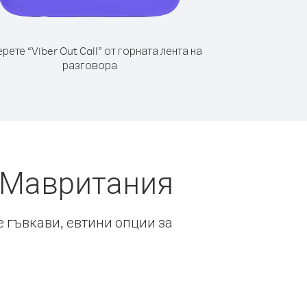
рете “Viber Out Call” от горната лента на
разговора
т Мавритания
е гъвкави, евтини опции за