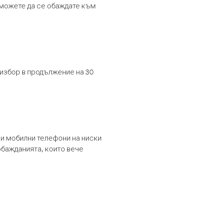
т можете да се обаждате към
 избор в продължение на 30
и мобилни телефони на ниски
обажданията, които вече