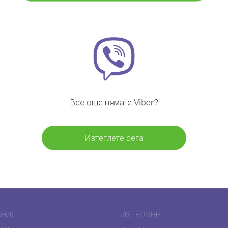
Все още нямате Viber?
Изтеглете сега
АНИЯ
ИЗТЕГЛЯНЕ