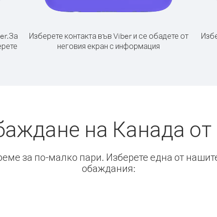
er.
За
Изберете контакта във Viber и се обадете от
Избе
ерете
неговия екран с информация
баждане на Канада о
време за по-малко пари. Изберете една от нашит
обаждания: