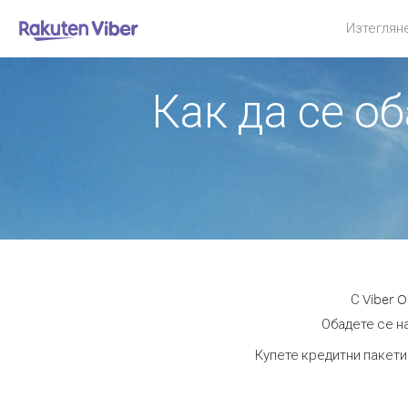
Изтеглян
Как да се о
С Viber 
Обадете се на
Купете кредитни пакети