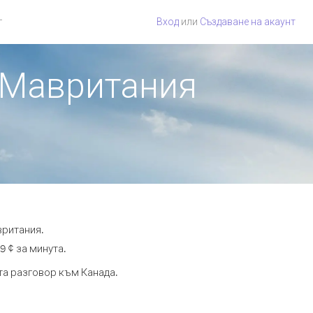
г
Вход
или
Създаване на акаунт
т Мавритания
вритания.
9 ¢ за минута.
та разговор към Канада.