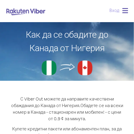
Вход
Togg
navig
Как да се обадите до
Канада от Нигерия
С Viber Out можете да направите качествени
обаждания до Канада от Нигерия.
Обадете се на всеки
номер в Канада - стационарен или мобилен! - с цени
от 0.9 ¢ за минута.
Купете кредитни пакети или абонаментен план, за да