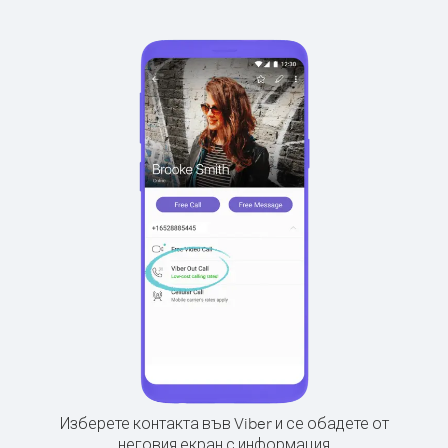
Изберете контакта във Viber и се обадете от
неговия екран с информация