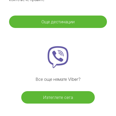
Още дестинации
Все още нямате Viber?
Изтеглете сега