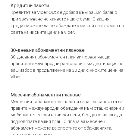
Кредитни пакети
Кредитът за Viber Out се добавя към вашия баланс
при закупуване на каквато и да е сума. С вашия
кредит можете да се обаждате към кой да е номер по
света на ниските цени на Viber.
30-дневни абонаментни планове
30-дневният абонаментен план ви позволява да
правите международни разговори към дестинация по
ваш избор в продължение на 30 дни с ниските цени на
Viber.
Месечни абонаментни планове
Месечният абонаментен план ви дава гъвкавостта да
правите международни обаждания към стационарни и
мобилни телефони на ниски цени, без да се налага да
подновявате вашия план. С плана за месечен
абонамент можете да спестите от обажданията,
които вече правите