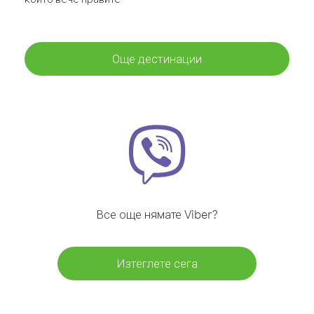
Още дестинации
Все още нямате Viber?
Изтеглете сега