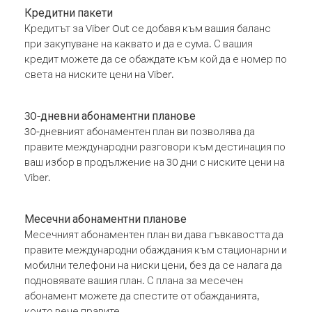
Кредитни пакети
Кредитът за Viber Out се добавя към вашия баланс
при закупуване на каквато и да е сума. С вашия
кредит можете да се обаждате към кой да е номер по
света на ниските цени на Viber.
30-дневни абонаментни планове
30-дневният абонаментен план ви позволява да
правите международни разговори към дестинация по
ваш избор в продължение на 30 дни с ниските цени на
Viber.
Месечни абонаментни планове
Месечният абонаментен план ви дава гъвкавостта да
правите международни обаждания към стационарни и
мобилни телефони на ниски цени, без да се налага да
подновявате вашия план. С плана за месечен
абонамент можете да спестите от обажданията,
които вече правите