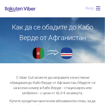
Вход
Togg
navig
Как да се обадите до Кабо
Верде от Афганистан
С Viber Out можете да направите качествени
обаждания до Кабо Верде от Афганистан.
Обадете се
на всеки номер в Кабо Верде - стационарен или
мобилен! - с цени от 42.0 ¢ за минута.
Купете кредитни пакети или абонаментен план, за да