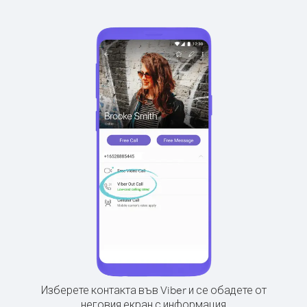
Изберете контакта във Viber и се обадете от
неговия екран с информация