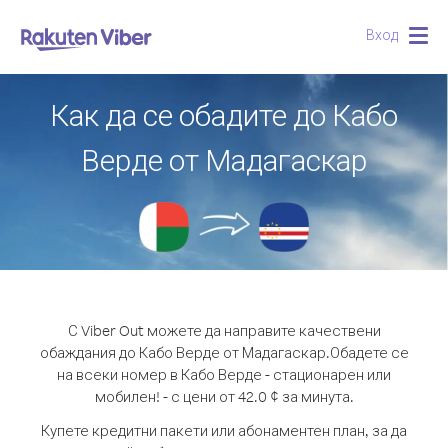
Вход
Togg
navig
Как да се обадите до Кабо
Верде от Мадагаскар
С Viber Out можете да направите качествени
обаждания до Кабо Верде от Мадагаскар.
Обадете се
на всеки номер в Кабо Верде - стационарен или
мобилен! - с цени от 42.0 ¢ за минута.
Купете кредитни пакети или абонаментен план, за да