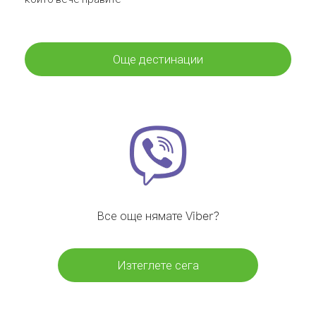
Още дестинации
Все още нямате Viber?
Изтеглете сега