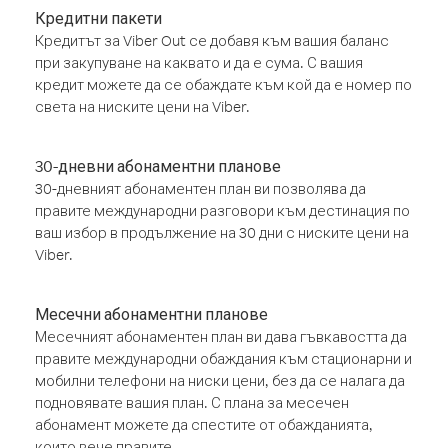
Кредитни пакети
Кредитът за Viber Out се добавя към вашия баланс
при закупуване на каквато и да е сума. С вашия
кредит можете да се обаждате към кой да е номер по
света на ниските цени на Viber.
30-дневни абонаментни планове
30-дневният абонаментен план ви позволява да
правите международни разговори към дестинация по
ваш избор в продължение на 30 дни с ниските цени на
Viber.
Месечни абонаментни планове
Месечният абонаментен план ви дава гъвкавостта да
правите международни обаждания към стационарни и
мобилни телефони на ниски цени, без да се налага да
подновявате вашия план. С плана за месечен
абонамент можете да спестите от обажданията,
които вече правите