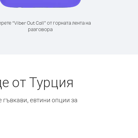
рете “Viber Out Call” от горната лента на
разговора
е от Турция
е гъвкави, евтини опции за