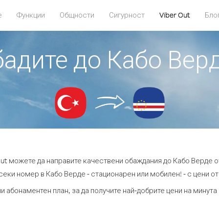
е
Функции
Общности
Сигурност
Viber Out
Бло
бадите до Кабо Вер
Out можете да направите качествени обаждания до Кабо Верде о
секи номер в Кабо Верде - стационарен или мобилен! - с цени от 4
и абонаментен план, за да получите най-добрите цени на минут