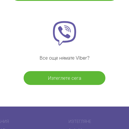
Все още нямате Viber?
Изтеглете сега
АНИЯ
ИЗТЕГЛЯНЕ