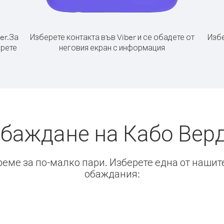
er.
За
Изберете контакта във Viber и се обадете от
Избе
ерете
неговия екран с информация
обаждане на Кабо Верд
време за по-малко пари. Изберете една от нашит
обаждания: