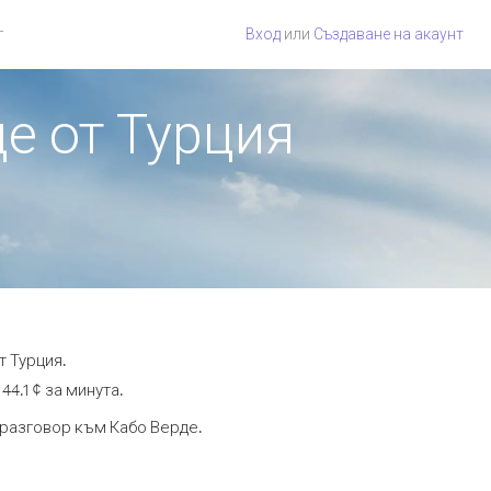
г
Вход
или
Създаване на акаунт
де от Турция
т Турция.
4.1 ¢ за минута.
а разговор към Кабо Верде.