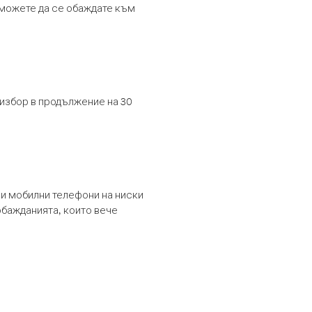
т можете да се обаждате към
 избор в продължение на 30
и мобилни телефони на ниски
обажданията, които вече