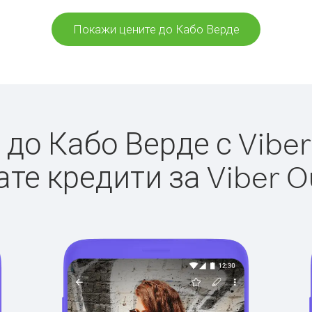
Покажи цените до Кабо Верде
до Кабо Верде с Viber 
те кредити за Viber O