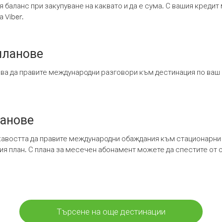
я баланс при закупуване на каквато и да е сума. С вашия креди
 Viber.
планове
ява да правите международни разговори към дестинация по ваш
ланове
кавостта да правите международни обаждания към стационарни 
шия план. С плана за месечен абонамент можете да спестите от 
Търсене на още дестинации