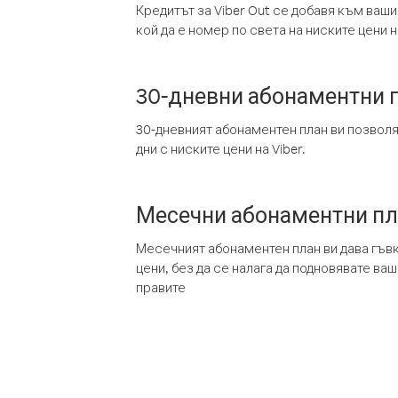
Кредитът за Viber Out се добавя към ваши
кой да е номер по света на ниските цени на
30-дневни абонаментни 
30-дневният абонаментен план ви позвол
дни с ниските цени на Viber.
Месечни абонаментни п
Месечният абонаментен план ви дава гъв
цени, без да се налага да подновявате ва
правите