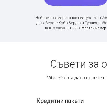
Наберете номера от клавиатурата на Vib
да наберете Кабо Верде от Турция, наб
както следва:
+
+
238
Местен номер
Съвети за 
Viber Out ви дава повече 
Кредитни пакети