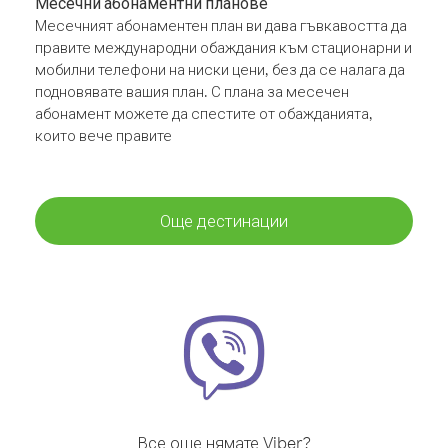
Месечни абонаментни планове
Месечният абонаментен план ви дава гъвкавостта да
правите международни обаждания към стационарни и
мобилни телефони на ниски цени, без да се налага да
подновявате вашия план. С плана за месечен
абонамент можете да спестите от обажданията,
които вече правите
Още дестинации
Все още нямате Viber?