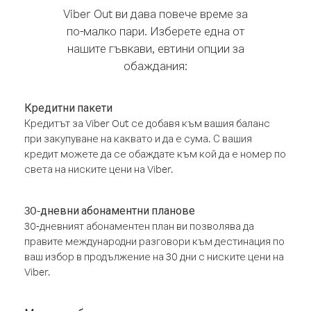
Viber Out ви дава повече време за
по-малко пари. Изберете една от
нашите гъвкави, евтини опции за
обаждания:
Кредитни пакети
Кредитът за Viber Out се добавя към вашия баланс
при закупуване на каквато и да е сума. С вашия
кредит можете да се обаждате към кой да е номер по
света на ниските цени на Viber.
30-дневни абонаментни планове
30-дневният абонаментен план ви позволява да
правите международни разговори към дестинация по
ваш избор в продължение на 30 дни с ниските цени на
Viber.