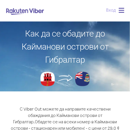
Вход
Togg
navig
Как да се обадите до
Кайманови острови от
Гибралтар
С Viber Out можете да направите качествени
обаждания до Кайманови острови от
Гибралтар.
Обадете се на всеки номер в Кайманови
острови - стационарен или мобилен! - с цени от 29.0 ¢