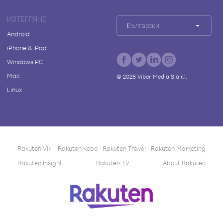
ИЗТЕГЛЯНЕ
Български
Android
iPhone & iPad
Windows PC
Mac
©
2026
Viber Media S.à r.l.
Linux
Rakuten Viki
Rakuten Kobo
Rakuten Travel
Rakuten Marketing
Rakuten Insight
Rakuten TV
About Rakuten