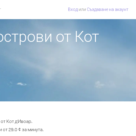
г
Вход
или
Създаване на акаунт
острови от Кот
от Кот д'Ивоар.
от 29.0 ¢ за минута.