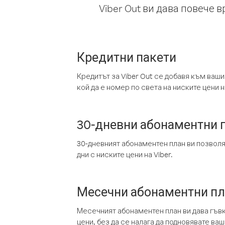
Viber Out ви дава повече 
Кредитни пакети
Кредитът за Viber Out се добавя към ваши
кой да е номер по света на ниските цени на
30-дневни абонаментни 
30-дневният абонаментен план ви позвол
дни с ниските цени на Viber.
Месечни абонаментни п
Месечният абонаментен план ви дава гъв
цени, без да се налага да подновявате ва