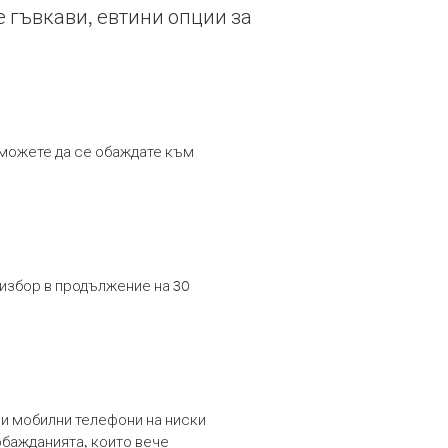
е гъвкави, евтини опции за
т можете да се обаждате към
 избор в продължение на 30
и мобилни телефони на ниски
обажданията, които вече