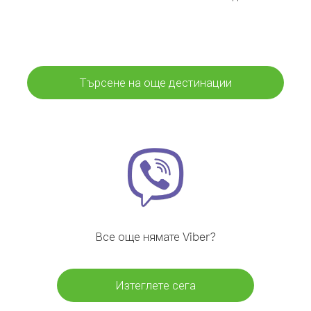
Търсене на още дестинации
Все още нямате Viber?
Изтеглете сега