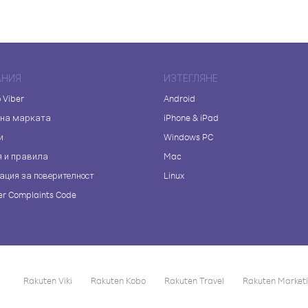
АНИЯ
ИЗТЕГЛЯНЕ
 Viber
Android
 на марката
iPhone & iPad
и
Windows PC
я и правила
Mac
ация за поверителност
Linux
r Complaints Code
Rakuten Viki
Rakuten Kobo
Rakuten Travel
Rakuten Market