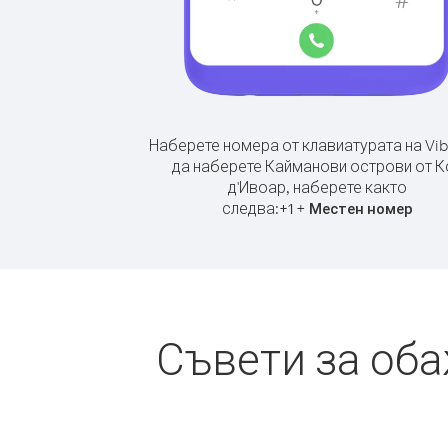
Наберете номера от клавиатурата на Vib
да наберете Кайманови острови от К
д'Ивоар, наберете както
следва:
+
+
1
Местен номер
Съвети за оба