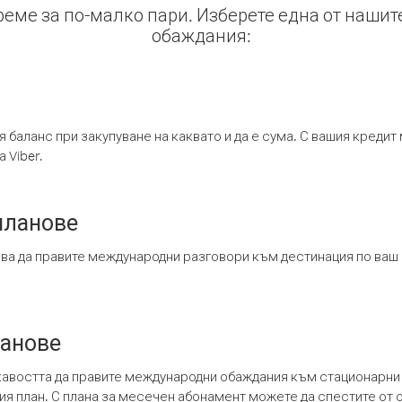
време за по-малко пари. Изберете една от нашит
обаждания:
я баланс при закупуване на каквато и да е сума. С вашия креди
 Viber.
планове
ява да правите международни разговори към дестинация по ваш
ланове
кавостта да правите международни обаждания към стационарни 
шия план. С плана за месечен абонамент можете да спестите от 