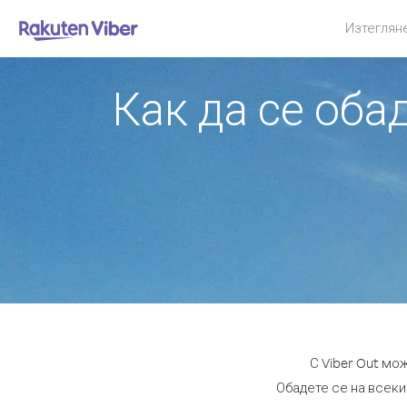
Изтеглян
Как да се оба
С Viber Out мо
Обадете се на всеки