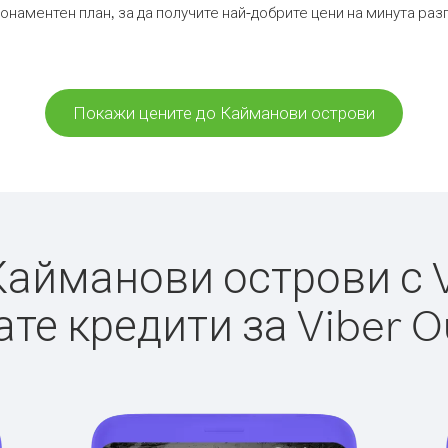
бонаментен план, за да получите най-добрите цени на минута ра
Покажи цените до Кайманови острови
айманови острови с Vi
те кредити за Viber O