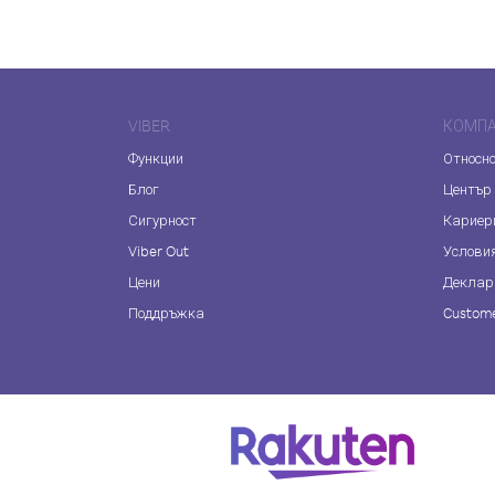
VIBER
КОМП
Функции
Относно
Блог
Център
Сигурност
Кариер
Viber Out
Услови
Цени
Деклар
Поддръжка
Custome