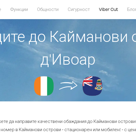
е
Функции
Общности
Сигурност
Viber Out
Бло
дите до Кайманови 
д'Ивоар
жете да направите качествени обаждания до Кайманови острови 
 номер в Кайманови острови - стационарен или мобилен! - с цени 