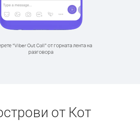
рете “Viber Out Call” от горната лента на
разговора
острови от Кот