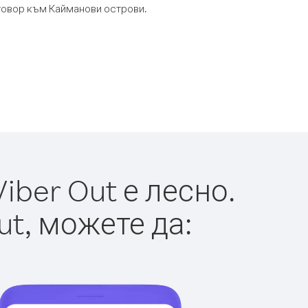
зговор към Кайманови острови.
ber Out е лесно.
ut, можете да: