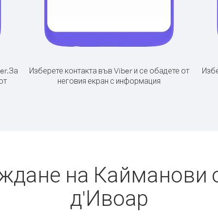
er.
За
Изберете контакта във Viber и се обадете от
Избе
от
неговия екран с информация
ждане на Кайманови 
д'Ивоар