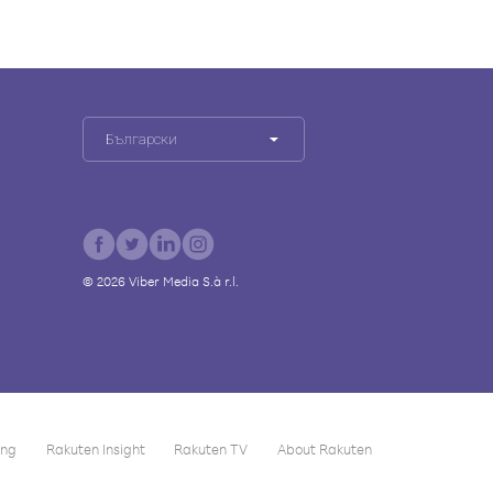
Български
©
2026
Viber Media S.à r.l.
ing
Rakuten Insight
Rakuten TV
About Rakuten