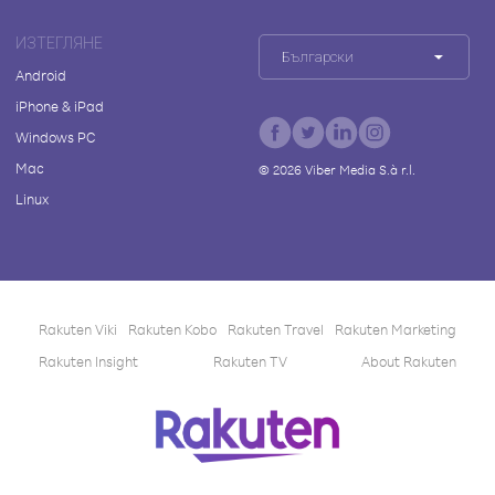
ИЗТЕГЛЯНЕ
Български
Android
iPhone & iPad
Windows PC
Mac
©
2026
Viber Media S.à r.l.
Linux
Rakuten Viki
Rakuten Kobo
Rakuten Travel
Rakuten Marketing
Rakuten Insight
Rakuten TV
About Rakuten