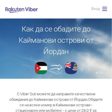
Вход
Togg
navig
Как да се обадите до
Кайманови острови от
Йордан
С Viber Out можете да направите качествени
обаждания до Кайманови острови от Йордан.
Обадете
се на всеки номер в Кайманови острови -
стационарен или мобилен! - с цени от 29.0 ¢ за