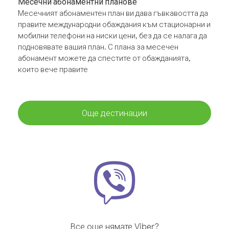
Месечни абонаментни планове
Месечният абонаментен план ви дава гъвкавостта да
правите международни обаждания към стационарни и
мобилни телефони на ниски цени, без да се налага да
подновявате вашия план. С плана за месечен
абонамент можете да спестите от обажданията,
които вече правите
Още дестинации
Все още нямате Viber?