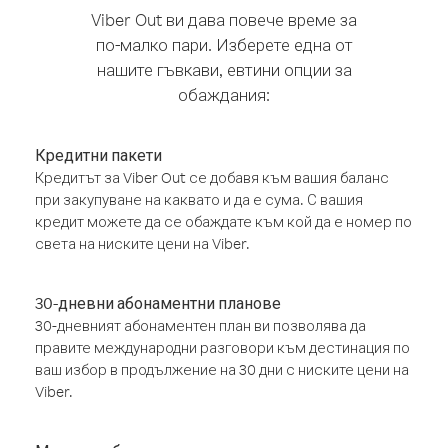
Viber Out ви дава повече време за
по-малко пари. Изберете една от
нашите гъвкави, евтини опции за
обаждания:
Кредитни пакети
Кредитът за Viber Out се добавя към вашия баланс
при закупуване на каквато и да е сума. С вашия
кредит можете да се обаждате към кой да е номер по
света на ниските цени на Viber.
30-дневни абонаментни планове
30-дневният абонаментен план ви позволява да
правите международни разговори към дестинация по
ваш избор в продължение на 30 дни с ниските цени на
Viber.