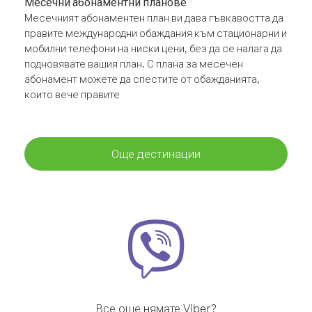
Месечни абонаментни планове
Месечният абонаментен план ви дава гъвкавостта да
правите международни обаждания към стационарни и
мобилни телефони на ниски цени, без да се налага да
подновявате вашия план. С плана за месечен
абонамент можете да спестите от обажданията,
които вече правите
Още дестинации
Все още нямате Viber?