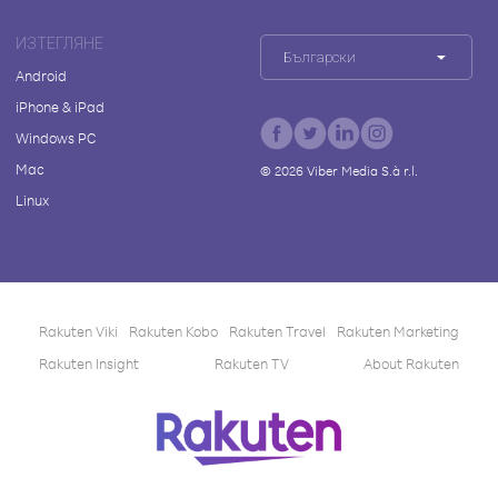
ИЗТЕГЛЯНЕ
Български
Android
iPhone & iPad
Windows PC
Mac
©
2026
Viber Media S.à r.l.
Linux
Rakuten Viki
Rakuten Kobo
Rakuten Travel
Rakuten Marketing
Rakuten Insight
Rakuten TV
About Rakuten