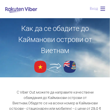
Вход
Togg
navig
Как да се обадите до
Кайманови острови от
Виетнам
С Viber Out можете да направите качествени
обаждания до Кайманови острови от
Виетнам.
Обадете се на всеки номер в Кайманови
острови - стационарен или мобилен! - с цени от 29.0 ¢