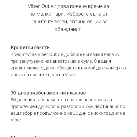
Viber Out ви дава повече време за
по-малко пари. Изберете една от
нашите гъвкави, евтини опции за
обаждания:
Кредитни пакети
Кредитът за Viber Out се добавя към вашия баланс
при закупуване на каквато и да е сума. С вашия
кредит можете да се обаждате към кой да е номер по
света на ниските цени на Viber.
30-дневни абонаментни планове
30-дневният абонаментен план ви позволява да
правите международни разговори към дестинация по
ваш избор в продължение на 30 дни с ниските цени на
Viber.