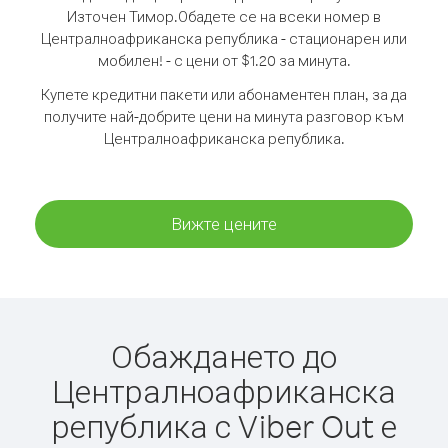
Източен Тимор.
Обадете се на всеки номер в
Централноафриканска република - стационарен или
мобилен! - с цени от $1.20 за минута.
Купете кредитни пакети или абонаментен план, за да
получите най-добрите цени на минута разговор към
Централноафриканска република.
Вижте цените
Обаждането до
Централноафриканска
република с Viber Out е