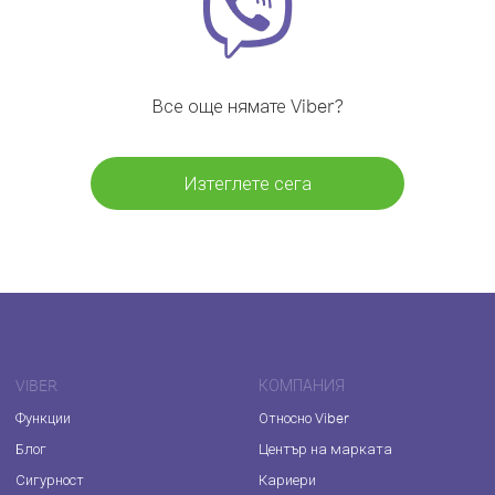
Все още нямате Viber?
Изтеглете сега
VIBER
КОМПАНИЯ
Функции
Относно Viber
Блог
Център на марката
Сигурност
Кариери