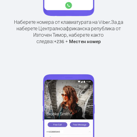
Наберете номера от клавиатурата на Viber.
За да
наберете Централноафриканска република от
Източен Тимор, наберете както
следва:
+
+
236
Местен номер