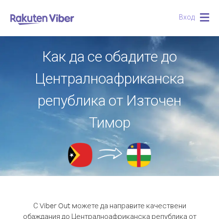
Вход
Togg
navig
Как да се обадите до
Централноафриканска
република от Източен
Тимор
С Viber Out можете да направите качествени
обаждания до Централноафриканска република от