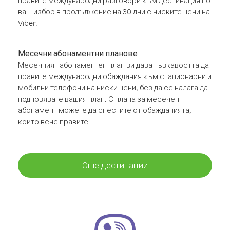
правите международни разговори към дестинация по
ваш избор в продължение на 30 дни с ниските цени на
Viber.
Месечни абонаментни планове
Месечният абонаментен план ви дава гъвкавостта да
правите международни обаждания към стационарни и
мобилни телефони на ниски цени, без да се налага да
подновявате вашия план. С плана за месечен
абонамент можете да спестите от обажданията,
които вече правите
Още дестинации