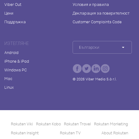
Viber Out
Условия и правила
Цени
Декларация за поверителност
Поддръжка
Customer Complaints Code
ИЗТЕГЛЯНЕ
Български
Android
iPhone & iPad
Windows PC
Mac
©
2026
Viber Media S.à r.l.
Linux
Rakuten Viki
Rakuten Kobo
Rakuten Travel
Rakuten Marketing
Rakuten Insight
Rakuten TV
About Rakuten