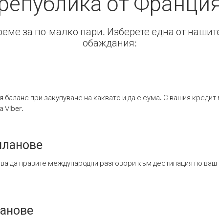
република от Франци
време за по-малко пари. Изберете една от нашит
обаждания:
я баланс при закупуване на каквато и да е сума. С вашия креди
 Viber.
планове
ява да правите международни разговори към дестинация по ваш
ланове