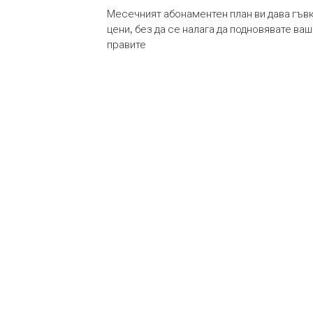
Месечният абонаментен план ви дава гъв
цени, без да се налага да подновявате ва
правите