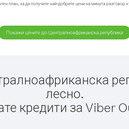
тен план, за да получите най-добрите цени на минута разгово
Покажи цените до Централноафриканска република
ралноафриканска репу
лесно.
те кредити за Viber O