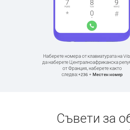
Наберете номера от клавиатурата на Vib
да наберете Централноафриканска репу
от Франция, наберете както
следва:
+
+
236
Местен номер
Съвети за 