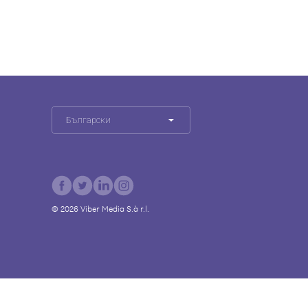
Български
©
2026
Viber Media S.à r.l.