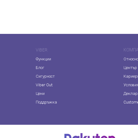
VIBER
КОМП
Функции
Относно
Блог
Център
Сигурност
Кариер
Viber Out
Услови
Цени
Деклар
Поддръжка
Custome