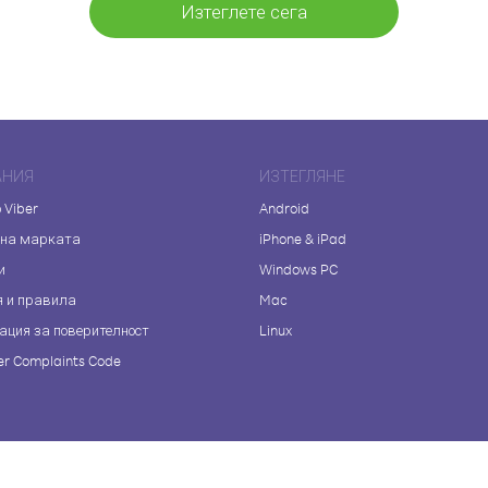
Изтеглете сега
АНИЯ
ИЗТЕГЛЯНЕ
 Viber
Android
 на марката
iPhone & iPad
и
Windows PC
я и правила
Mac
ация за поверителност
Linux
r Complaints Code