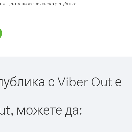
р към Централноафриканска република.
блика с Viber Out е
ut, можете да: