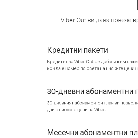
Viber Out ви дава повече 
Кредитни пакети
Кредитът за Viber Out се добавя към ваши
кой да е номер по света на ниските цени на
30-дневни абонаментни 
30-дневният абонаментен план ви позвол
дни с ниските цени на Viber.
Месечни абонаментни п