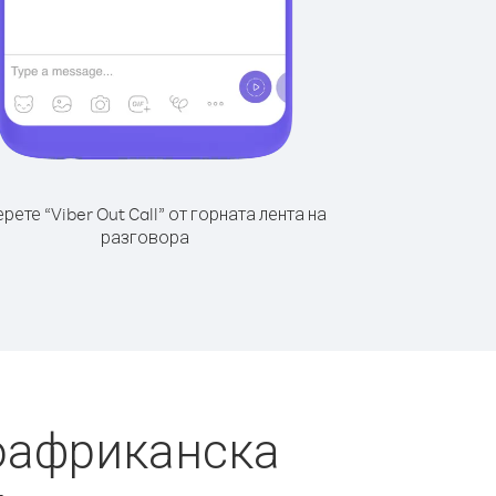
рете “Viber Out Call” от горната лента на
разговора
оафриканска