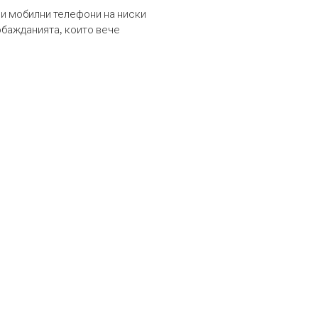
и мобилни телефони на ниски
обажданията, които вече