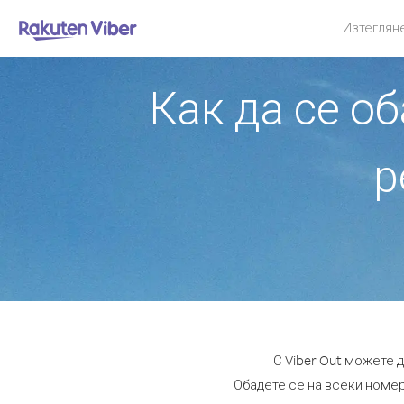
Изтеглян
Как да се о
р
С Viber Out можете 
Обадете се на всеки номер