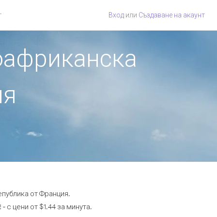
г
Вход
или
Създаване на акаунт
ноафриканска
ия
епублика от Франция.
с цени от $1.44 за минута.