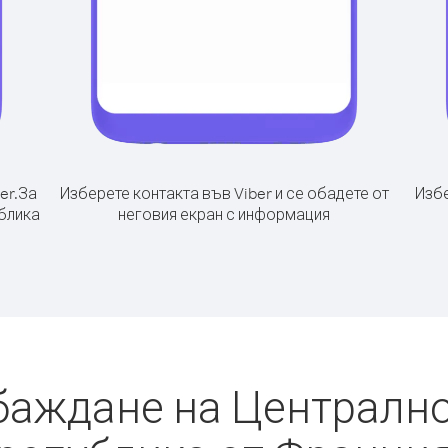
er.
За
Изберете контакта във Viber и се обадете от
Избе
блика
неговия екран с информация
обаждане на Централн