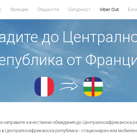
е
Функции
Общности
Сигурност
Viber Out
Бло
бадите до Централ
епублика от Франц
да направите качествени обаждания до Централноафриканска р
 в Централноафриканска република - стационарен или мобилен! - 