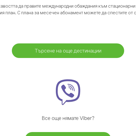
кавостта да правите международни обаждания към стационарни 
шия план. С плана за месечен абонамент можете да спестите от 
Търсене на още дестинации
Все още нямате Viber?