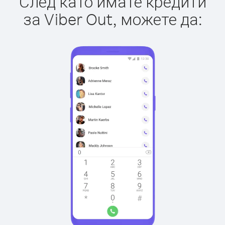
След като имате кредити
за Viber Out, можете да: