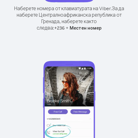
Наберете номера от клавиатурата на Viber.
За да
наберете Централноафриканска република от
Гренада, наберете както
следва:
+
+
236
Местен номер