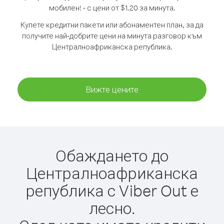
мобилен! - с цени от $1.20 за минута.
Купете кредитни пакети или абонаментен план, за да
получите най-добрите цени на минута разговор към
Централноафриканска република.
Вижте цените
Обаждането до
Централноафриканска
република с Viber Out е
лесно.