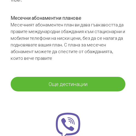
Месечни абонаментни планове
Месечният абонаментен план ви дава гъвкавостта да
правите международни обаждания към стационарни и
мобилни телефони на ниски цени, без да се налага да
подновявате вашия план. С плана за месечен
абонамент можете да спестите от обажданията,
които вече правите
Още дестинации