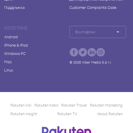
Поддръжка
Customer Complaints Code
ИЗТЕГЛЯНЕ
Български
Android
iPhone & iPad
Windows PC
Mac
©
2026
Viber Media S.à r.l.
Linux
Rakuten Viki
Rakuten Kobo
Rakuten Travel
Rakuten Marketing
Rakuten Insight
Rakuten TV
About Rakuten