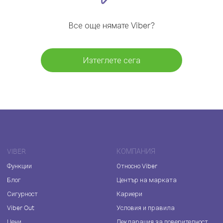
Все още нямате Viber?
Изтеглете сега
VIBER
КОМПАНИЯ
Функции
Относно Viber
Блог
Център на марката
Сигурност
Кариери
Viber Out
Условия и правила
Цени
Декларация за поверителност