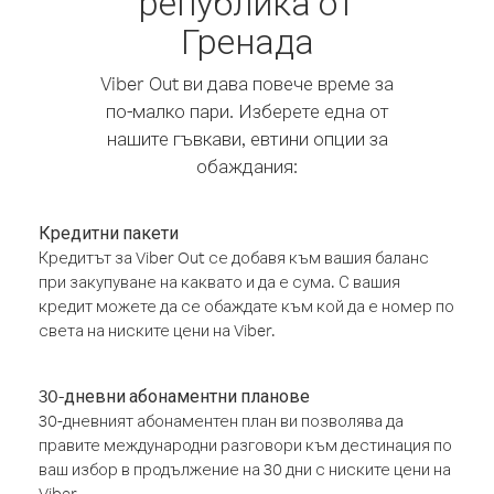
република от
Гренада
Viber Out ви дава повече време за
по-малко пари. Изберете една от
нашите гъвкави, евтини опции за
обаждания:
Кредитни пакети
Кредитът за Viber Out се добавя към вашия баланс
при закупуване на каквато и да е сума. С вашия
кредит можете да се обаждате към кой да е номер по
света на ниските цени на Viber.
30-дневни абонаментни планове
30-дневният абонаментен план ви позволява да
правите международни разговори към дестинация по
ваш избор в продължение на 30 дни с ниските цени на
Viber.