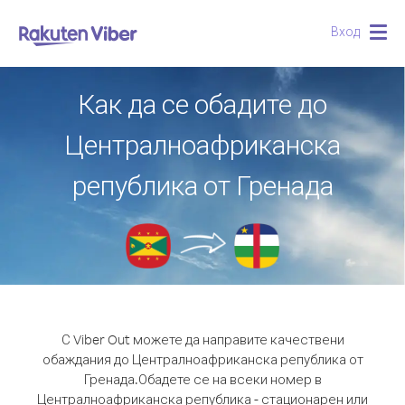
Вход
Togg
navig
Как да се обадите до
Централноафриканска
република от Гренада
С Viber Out можете да направите качествени
обаждания до Централноафриканска република от
Гренада.
Обадете се на всеки номер в
Централноафриканска република - стационарен или