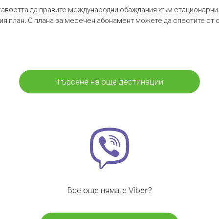
кавостта да правите международни обаждания към стационарни 
шия план. С плана за месечен абонамент можете да спестите от 
Търсене на още дестинации
Все още нямате Viber?