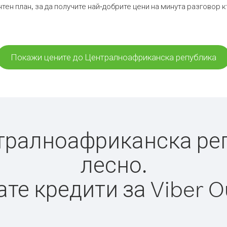
тен план, за да получите най-добрите цени на минута разгово
Покажи цените до Централноафриканска република
ралноафриканска репу
лесно.
те кредити за Viber O