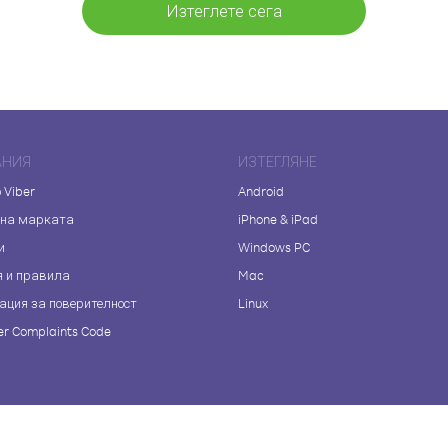
Изтеглете сега
АНИЯ
ИЗТЕГЛЯНЕ
 Viber
Android
 на марката
iPhone & iPad
и
Windows PC
я и правила
Mac
ация за поверителност
Linux
r Complaints Code