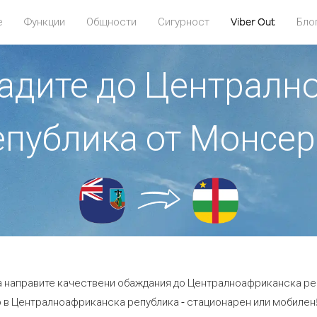
е
Функции
Общности
Сигурност
Viber Out
Бло
бадите до Централ
епублика от Монсер
да направите качествени обаждания до Централноафриканска ре
 в Централноафриканска република - стационарен или мобилен! - 