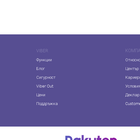
VIBER
КОМП
Функции
Относно
Блог
Център
Сигурност
Кариер
Viber Out
Услови
Цени
Деклар
Поддръжка
Custome