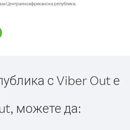
р към Централноафриканска република.
блика с Viber Out е
ut, можете да: