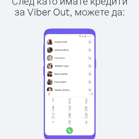
След като имате кредити
за Viber Out, можете да: