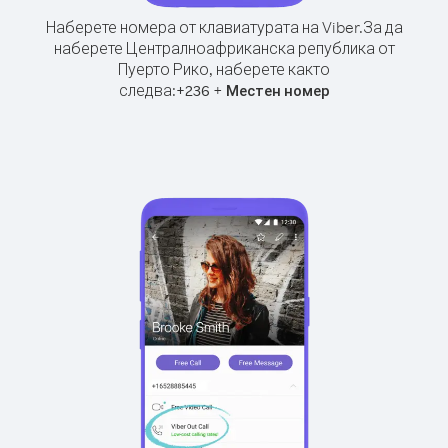
Наберете номера от клавиатурата на Viber.
За да
наберете Централноафриканска република от
Пуерто Рико, наберете както
следва:
+
+
236
Местен номер