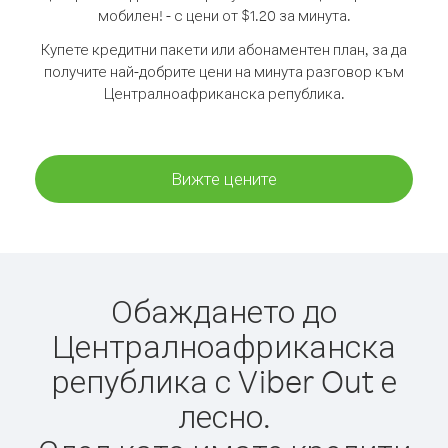
мобилен! - с цени от $1.20 за минута.
Купете кредитни пакети или абонаментен план, за да
получите най-добрите цени на минута разговор към
Централноафриканска република.
Вижте цените
Обаждането до
Централноафриканска
република с Viber Out е
лесно.