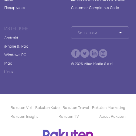
Поддръжка
Customer Complaints Code
ИЗТЕГЛЯНЕ
Български
Android
iPhone & iPad
Windows PC
Mac
©
2026
Viber Media S.à r.l.
Linux
Rakuten Viki
Rakuten Kobo
Rakuten Travel
Rakuten Marketing
Rakuten Insight
Rakuten TV
About Rakuten