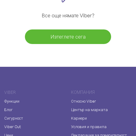
Все още нямате Viber?
Изтеглете сега
VIBER
КОМПАНИЯ
Функции
Относно Viber
Блог
Център на марката
Сигурност
Кариери
Viber Out
Условия и правила
Цени
Декларация за поверителност