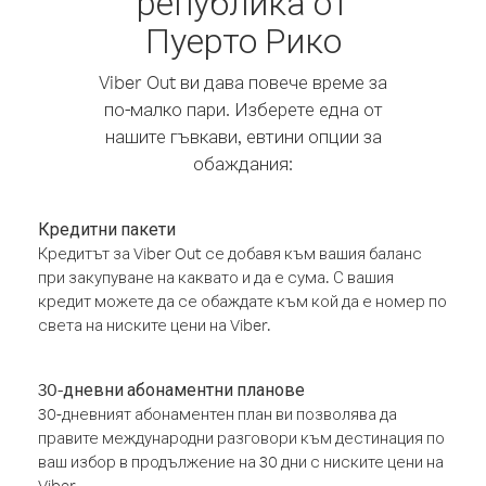
република от
Пуерто Рико
Viber Out ви дава повече време за
по-малко пари. Изберете една от
нашите гъвкави, евтини опции за
обаждания:
Кредитни пакети
Кредитът за Viber Out се добавя към вашия баланс
при закупуване на каквато и да е сума. С вашия
кредит можете да се обаждате към кой да е номер по
света на ниските цени на Viber.
30-дневни абонаментни планове
30-дневният абонаментен план ви позволява да
правите международни разговори към дестинация по
ваш избор в продължение на 30 дни с ниските цени на
Viber.