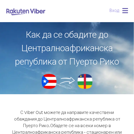
Вход
Togg
navig
Как да се обадите до
Централноафриканска
република от Пуерто Рико
С Viber Out можете да направите качествени
обаждания до Централноафриканска република от
Пуерто Рико.
Обадете се на всеки номер в
Централноафриканска република - стационарен или