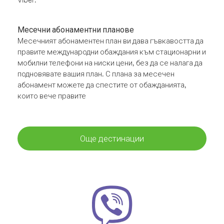
Месечни абонаментни планове
Месечният абонаментен план ви дава гъвкавостта да
правите международни обаждания към стационарни и
мобилни телефони на ниски цени, без да се налага да
подновявате вашия план. С плана за месечен
абонамент можете да спестите от обажданията,
които вече правите
Още дестинации