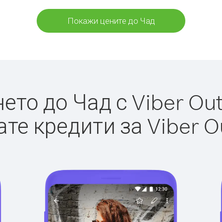
Покажи цените до Чад
то до Чад с Viber Out
те кредити за Viber O