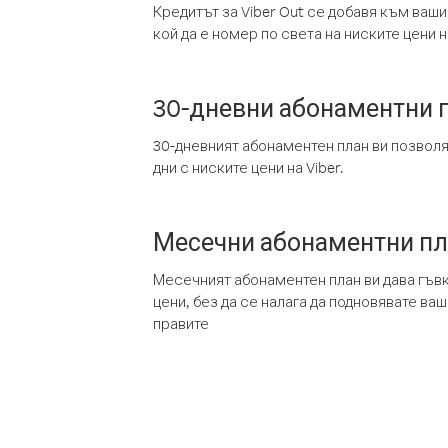
Кредитът за Viber Out се добавя към ваши
кой да е номер по света на ниските цени на
30-дневни абонаментни 
30-дневният абонаментен план ви позвол
дни с ниските цени на Viber.
Месечни абонаментни п
Месечният абонаментен план ви дава гъв
цени, без да се налага да подновявате ва
правите