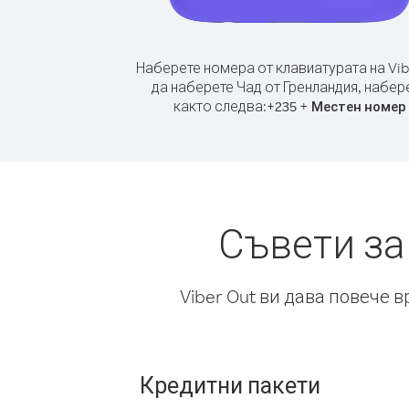
Наберете номера от клавиатурата на Vib
да наберете Чад от Гренландия, набер
както следва:
+
+
235
Местен номер
Съвети за
Viber Out ви дава повече 
Кредитни пакети