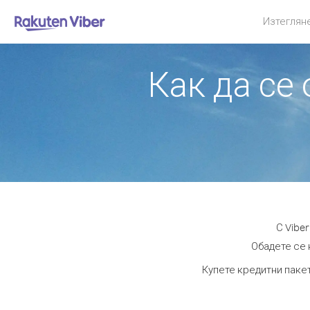
Изтеглян
Как да се
С Vibe
Обадете се н
Купете кредитни пакет