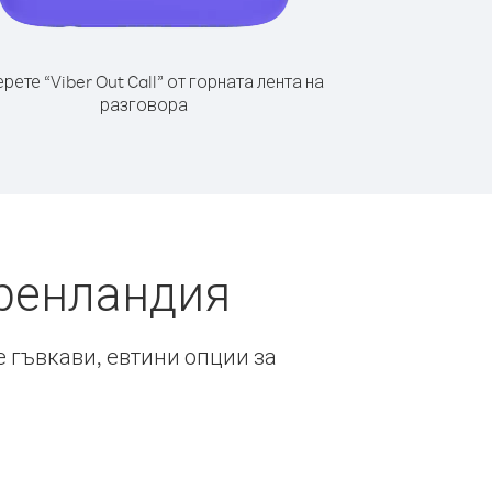
рете “Viber Out Call” от горната лента на
разговора
Гренландия
е гъвкави, евтини опции за