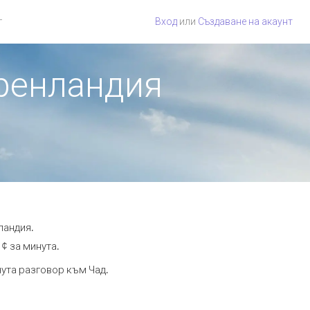
г
Вход
или
Създаване на акаунт
Гренландия
ландия.
 ¢ за минута.
нута разговор към Чад.