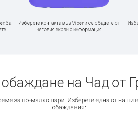
er.
За
Изберете контакта във Viber и се обадете от
Избе
ете
неговия екран с информация
 обаждане на Чад от 
време за по-малко пари. Изберете една от нашит
обаждания: