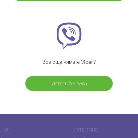
Все още нямате Viber?
Изтеглете сега
АНИЯ
ИЗТЕГЛЯНЕ