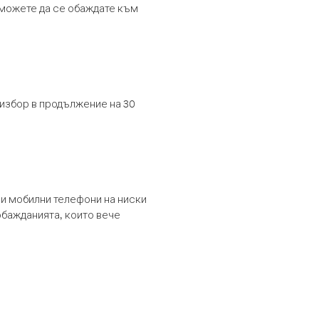
т можете да се обаждате към
 избор в продължение на 30
и мобилни телефони на ниски
обажданията, които вече