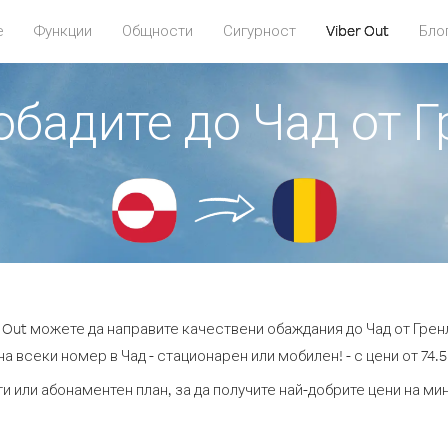
е
Функции
Общности
Сигурност
Viber Out
Бло
 обадите до Чад от 
r Out можете да направите качествени обаждания до Чад от Грен
а всеки номер в Чад - стационарен или мобилен! - с цени от 74.5
и или абонаментен план, за да получите най-добрите цени на ми