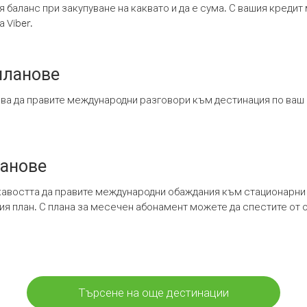
я баланс при закупуване на каквато и да е сума. С вашия креди
 Viber.
планове
ява да правите международни разговори към дестинация по ваш
ланове
кавостта да правите международни обаждания към стационарни 
шия план. С плана за месечен абонамент можете да спестите от 
Търсене на още дестинации