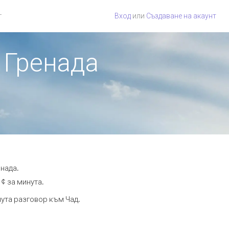
г
Вход
или
Създаване на акаунт
т Гренада
енада.
 ¢ за минута.
нута разговор към Чад.