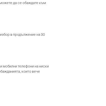
т можете да се обаждате към
 избор в продължение на 30
и мобилни телефони на ниски
обажданията, които вече