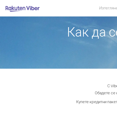
Изтеглян
Как да с
С Vib
Обадете се н
Купете кредитни пакет