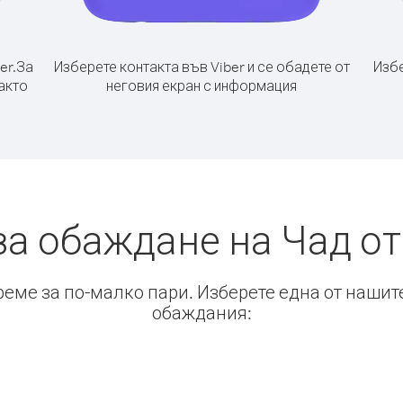
er.
За
Изберете контакта във Viber и се обадете от
Избе
както
неговия екран с информация
за обаждане на Чад от
време за по-малко пари. Изберете една от нашит
обаждания: