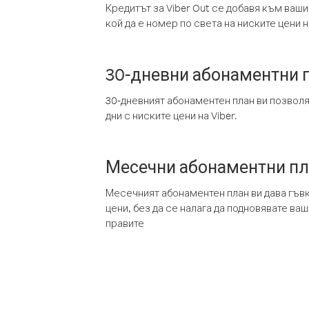
Кредитът за Viber Out се добавя към ваши
кой да е номер по света на ниските цени на
30-дневни абонаментни 
30-дневният абонаментен план ви позвол
дни с ниските цени на Viber.
Месечни абонаментни п
Месечният абонаментен план ви дава гъв
цени, без да се налага да подновявате ва
правите