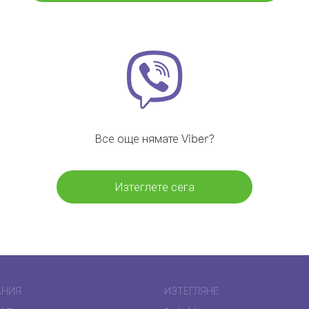
Все още нямате Viber?
Изтеглете сега
АНИЯ
ИЗТЕГЛЯНЕ