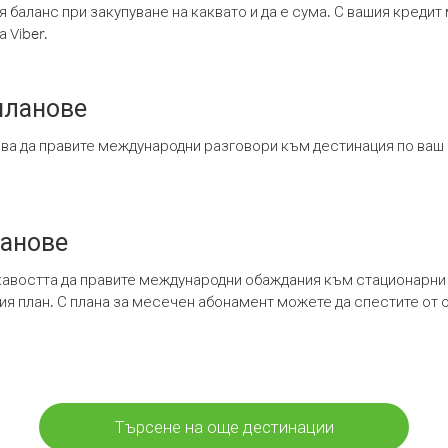
я баланс при закупуване на каквато и да е сума. С вашия креди
 Viber.
планове
ява да правите международни разговори към дестинация по ваш
ланове
кавостта да правите международни обаждания към стационарни 
шия план. С плана за месечен абонамент можете да спестите от 
Търсене на още дестинации