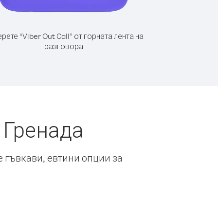
рете “Viber Out Call” от горната лента на
разговора
 Гренада
е гъвкави, евтини опции за