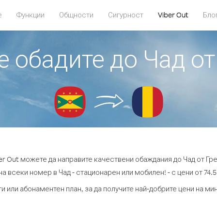
е
Функции
Общности
Сигурност
Viber Out
Бло
е обадите до Чад о
er Out можете да направите качествени обаждания до Чад от Гр
а всеки номер в Чад - стационарен или мобилен! - с цени от 74.5
и или абонаментен план, за да получите най-добрите цени на ми