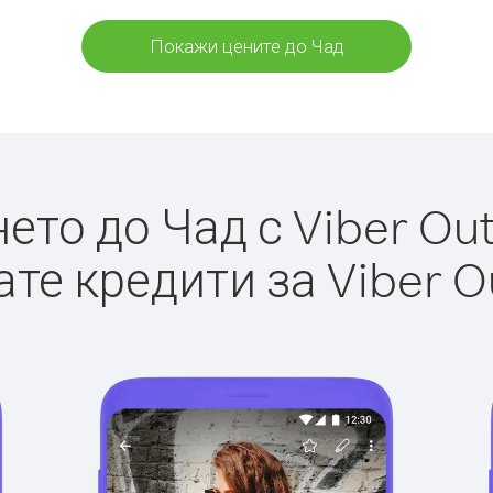
Покажи цените до Чад
то до Чад с Viber Out
те кредити за Viber O