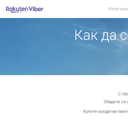
Изтеглян
Как да 
С Vi
Обадете се н
Купете кредитни пакет