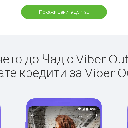
Покажи цените до Чад
то до Чад с Viber Out
те кредити за Viber O