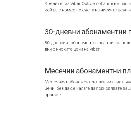
Кредитът за Viber Out се добавя към ваши
кой да е номер по света на ниските цени на
30-дневни абонаментни 
30-дневният абонаментен план ви позвол
дни с ниските цени на Viber.
Месечни абонаментни п
Месечният абонаментен план ви дава гъв
цени, без да се налага да подновявате ва
правите