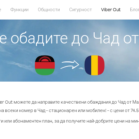
е
Функции
Общности
Сигурност
Viber Out
Бло
се обадите до Чад о
ber Out можете да направите качествени обаждания до Чад от Ма
а всеки номер в Чад - стационарен или мобилен! - с цени от 74.5
и или абонаментен план, за да получите най-добрите цени на ми