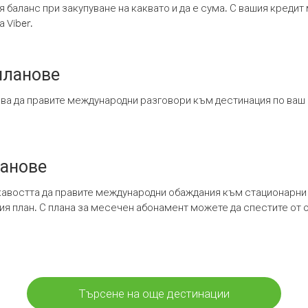
я баланс при закупуване на каквато и да е сума. С вашия креди
 Viber.
планове
ява да правите международни разговори към дестинация по ваш
ланове
кавостта да правите международни обаждания към стационарни 
шия план. С плана за месечен абонамент можете да спестите от 
Търсене на още дестинации