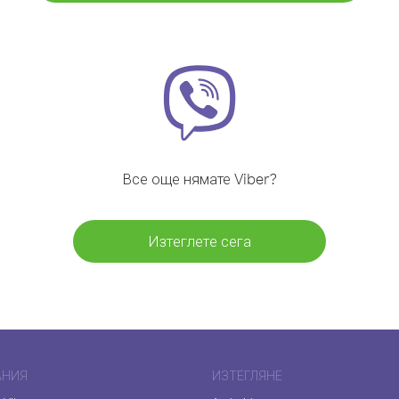
Все още нямате Viber?
Изтеглете сега
АНИЯ
ИЗТЕГЛЯНЕ