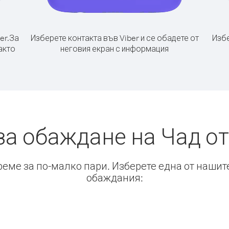
er.
За
Изберете контакта във Viber и се обадете от
Избе
акто
неговия екран с информация
за обаждане на Чад о
време за по-малко пари. Изберете една от нашит
обаждания: