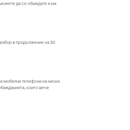
т можете да се обаждате към
 избор в продължение на 30
и мобилни телефони на ниски
обажданията, които вече