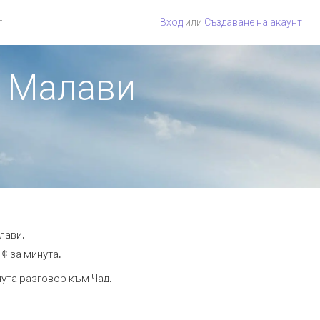
г
Вход
или
Създаване на акаунт
т Малави
лави.
 ¢ за минута.
нута разговор към Чад.