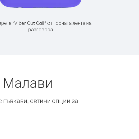
рете “Viber Out Call” от горната лента на
разговора
т Малави
е гъвкави, евтини опции за