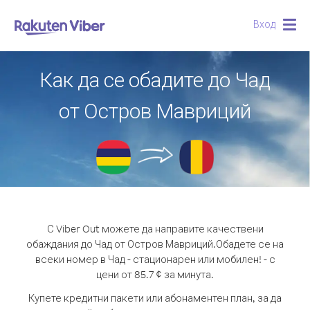
Вход
Togg
navig
Как да се обадите до Чад
от Остров Мавриций
С Viber Out можете да направите качествени
обаждания до Чад от Остров Мавриций.
Обадете се на
всеки номер в Чад - стационарен или мобилен! - с
цени от 85.7 ¢ за минута.
Купете кредитни пакети или абонаментен план, за да