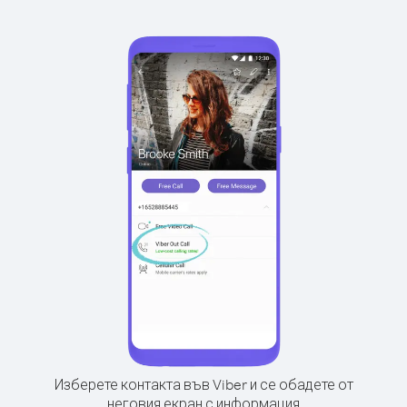
Изберете контакта във Viber и се обадете от
неговия екран с информация