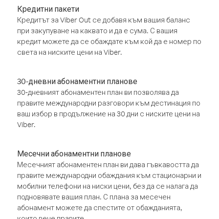
Кредитни пакети
Кредитът за Viber Out се добавя към вашия баланс
при закупуване на каквато и да е сума. С вашия
кредит можете да се обаждате към кой да е номер по
света на ниските цени на Viber.
30-дневни абонаментни планове
30-дневният абонаментен план ви позволява да
правите международни разговори към дестинация по
ваш избор в продължение на 30 дни с ниските цени на
Viber.
Месечни абонаментни планове
Месечният абонаментен план ви дава гъвкавостта да
правите международни обаждания към стационарни и
мобилни телефони на ниски цени, без да се налага да
подновявате вашия план. С плана за месечен
абонамент можете да спестите от обажданията,
които вече правите