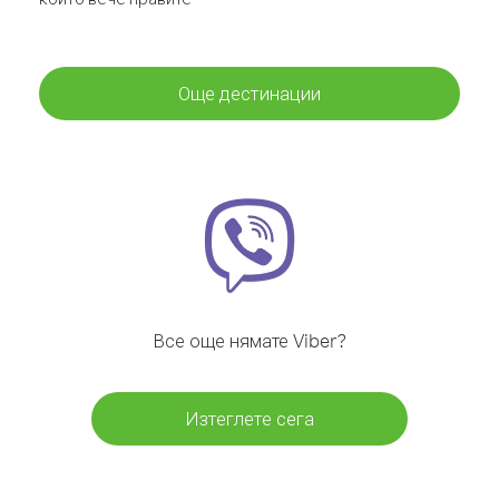
Още дестинации
Все още нямате Viber?
Изтеглете сега