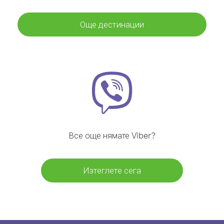
Още дестинации
Все още нямате Viber?
Изтеглете сега