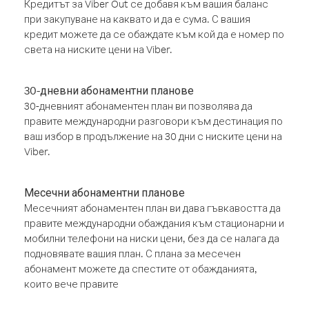
Кредитът за Viber Out се добавя към вашия баланс
при закупуване на каквато и да е сума. С вашия
кредит можете да се обаждате към кой да е номер по
света на ниските цени на Viber.
30-дневни абонаментни планове
30-дневният абонаментен план ви позволява да
правите международни разговори към дестинация по
ваш избор в продължение на 30 дни с ниските цени на
Viber.
Месечни абонаментни планове
Месечният абонаментен план ви дава гъвкавостта да
правите международни обаждания към стационарни и
мобилни телефони на ниски цени, без да се налага да
подновявате вашия план. С плана за месечен
абонамент можете да спестите от обажданията,
които вече правите