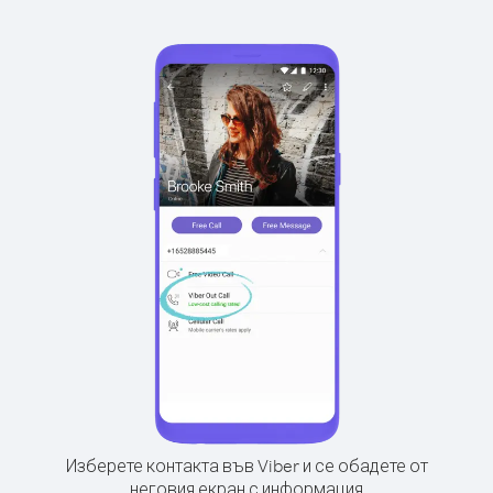
Изберете контакта във Viber и се обадете от
неговия екран с информация