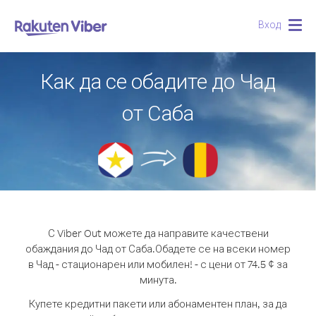
Вход
Togg
navig
Как да се обадите до Чад
от Саба
С Viber Out можете да направите качествени
обаждания до Чад от Саба.
Обадете се на всеки номер
в Чад - стационарен или мобилен! - с цени от 74.5 ¢ за
минута.
Купете кредитни пакети или абонаментен план, за да