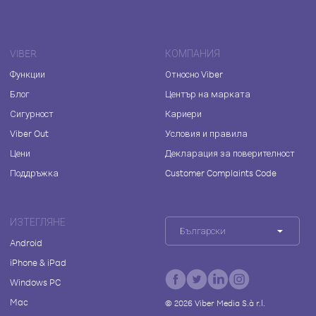
VIBER
КОМПАНИЯ
Функции
Относно Viber
Блог
Център на марката
Сигурност
Кариери
Viber Out
Условия и правила
Цени
Декларация за поверителност
Поддръжка
Customer Complaints Code
ИЗТЕГЛЯНЕ
Български
Android
iPhone & iPad
Windows PC
Mac
©
2026
Viber Media S.à r.l.