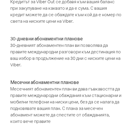
Кредитът за Viber Out се добавя към вашия баланс
при закупуване на каквато и да е сума. С вашия
кредит можете да се обаждате към кой да е номер по
света на ниските цени на Viber.
30-дневни абонаментни планове
30-дневният абонаментен план ви позволява да
правите международни разговори към дестинация по
ваш избор в продължение на 30 дни с ниските цени на
Viber.
Месечни абонаментни планове
Месечният абонаментен план ви дава гъвкавостта да
правите международни обаждания към стационарни и
мобилни телефони на ниски цени, без да се налага да
подновявате вашия план. С плана за месечен
абонамент можете да спестите от обажданията,
които вече правите