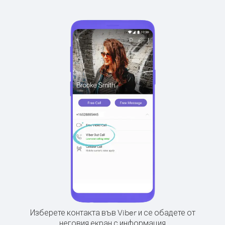
Изберете контакта във Viber и се обадете от
неговия екран с информация