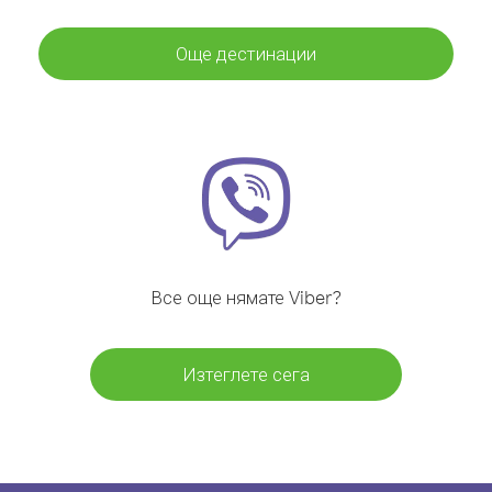
Още дестинации
Все още нямате Viber?
Изтеглете сега