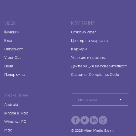
VIBER
КОМПАНИЯ
Функции
Относно Viber
Блог
Център на марката
Сигурност
Кариери
Viber Out
Условия и правила
Цени
Декларация за поверителност
Поддръжка
Customer Complaints Code
ИЗТЕГЛЯНЕ
Български
Android
iPhone & iPad
Windows PC
Mac
©
2026
Viber Media S.à r.l.