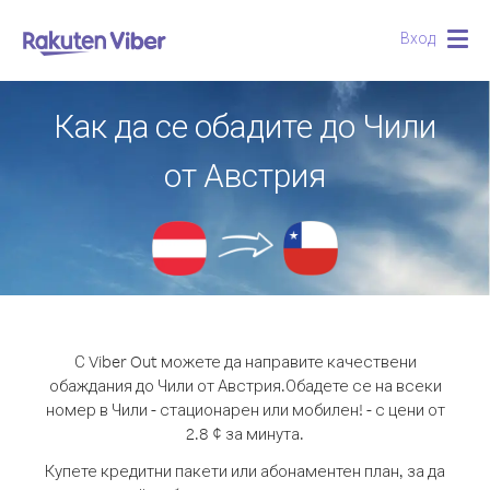
Вход
Togg
navig
Как да се обадите до Чили
от Австрия
С Viber Out можете да направите качествени
обаждания до Чили от Австрия.
Обадете се на всеки
номер в Чили - стационарен или мобилен! - с цени от
2.8 ¢ за минута.
Купете кредитни пакети или абонаментен план, за да