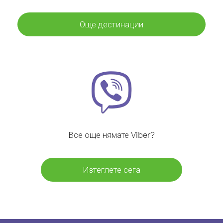
Още дестинации
Все още нямате Viber?
Изтеглете сега