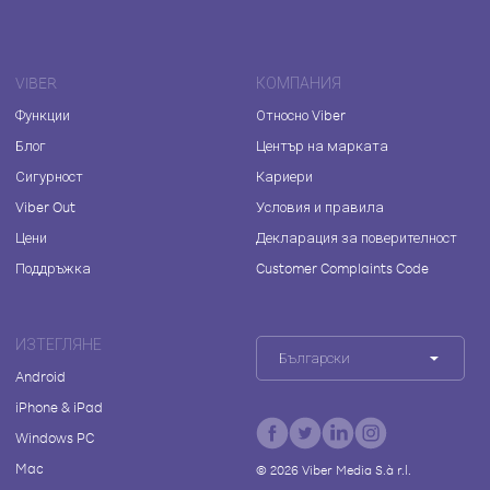
VIBER
КОМПАНИЯ
Функции
Относно Viber
Блог
Център на марката
Сигурност
Кариери
Viber Out
Условия и правила
Цени
Декларация за поверителност
Поддръжка
Customer Complaints Code
ИЗТЕГЛЯНЕ
Български
Android
iPhone & iPad
Windows PC
Mac
©
2026
Viber Media S.à r.l.