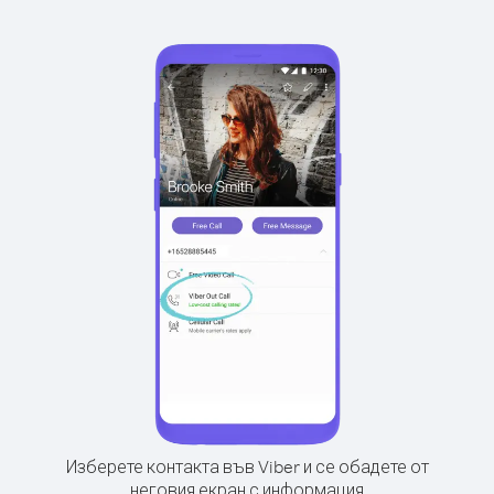
Изберете контакта във Viber и се обадете от
неговия екран с информация