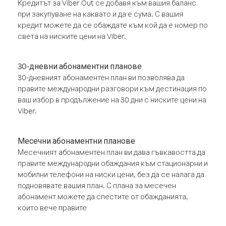
Кредитът за Viber Out се добавя към вашия баланс
при закупуване на каквато и да е сума. С вашия
кредит можете да се обаждате към кой да е номер по
света на ниските цени на Viber.
30-дневни абонаментни планове
30-дневният абонаментен план ви позволява да
правите международни разговори към дестинация по
ваш избор в продължение на 30 дни с ниските цени на
Viber.
Месечни абонаментни планове
Месечният абонаментен план ви дава гъвкавостта да
правите международни обаждания към стационарни и
мобилни телефони на ниски цени, без да се налага да
подновявате вашия план. С плана за месечен
абонамент можете да спестите от обажданията,
които вече правите