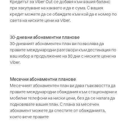
Кредитът за Viber Out се добавя към вашия баланс
при закупуване на каквато и да е сума. С вашия
кредит можете да се обаждате към кой да е номер по
света на ниските цени на Viber.
30-дневни абонаментни планове
30-дневният абонаментен план ви позволява да
правите международни разговори към дестинация по
ваш избор в продължение на 30 дни с ниските цени на
Viber.
Месечни абонаментни планове
Месечният абонаментен план ви дава гъвкавостта да
правите международни обаждания към стационарни и
мобилни телефони на ниски цени, без да се налага да
подновявате вашия план. С плана за месечен
абонамент можете да спестите от обажданията,
които вече правите