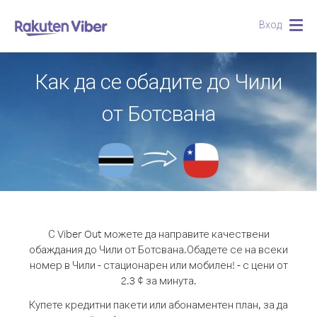
Вход
Togg
navig
Как да се обадите до Чили
от Ботсвана
С Viber Out можете да направите качествени
обаждания до Чили от Ботсвана.
Обадете се на всеки
номер в Чили - стационарен или мобилен! - с цени от
2.3 ¢ за минута.
Купете кредитни пакети или абонаментен план, за да