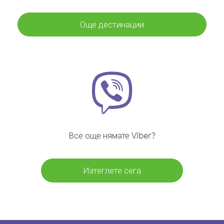
Още дестинации
Все още нямате Viber?
Изтеглете сега