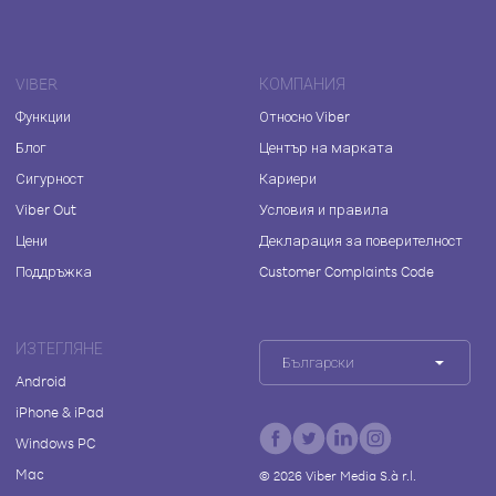
VIBER
КОМПАНИЯ
Функции
Относно Viber
Блог
Център на марката
Сигурност
Кариери
Viber Out
Условия и правила
Цени
Декларация за поверителност
Поддръжка
Customer Complaints Code
ИЗТЕГЛЯНЕ
Български
Android
iPhone & iPad
Windows PC
Mac
©
2026
Viber Media S.à r.l.