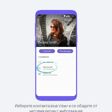
Изберете контакта във Viber и се обадете от
неговия екран с информация