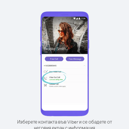
Изберете контакта във Viber и се обадете от
неговия екран с информация