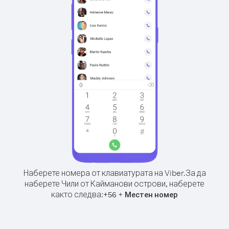
Наберете номера от клавиатурата на Viber.
За да
наберете Чили от Кайманови острови, наберете
както следва:
+
+
56
Местен номер