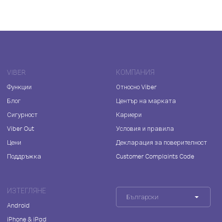
VIBER
КОМПАНИЯ
Функции
Относно Viber
Блог
Център на марката
Сигурност
Кариери
Viber Out
Условия и правила
Цени
Декларация за поверителност
Поддръжка
Customer Complaints Code
ИЗТЕГЛЯНЕ
Български
Android
iPhone & iPad