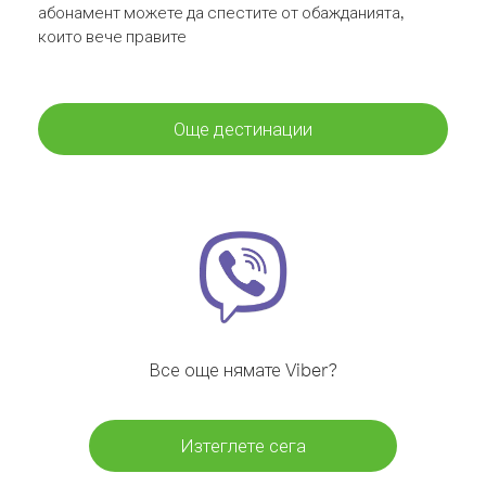
абонамент можете да спестите от обажданията,
които вече правите
Още дестинации
Все още нямате Viber?
Изтеглете сега