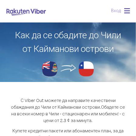
Вход
Togg
navig
Как да се обадите до Чили
от Кайманови острови
С Viber Out можете да направите качествени
обаждания до Чили от Кайманови острови.
Обадете се
на всеки номер в Чили - стационарен или мобилен! - с
цени от 2.3 ¢ за минута.
Купете кредитни пакети или абонаментен план, за да