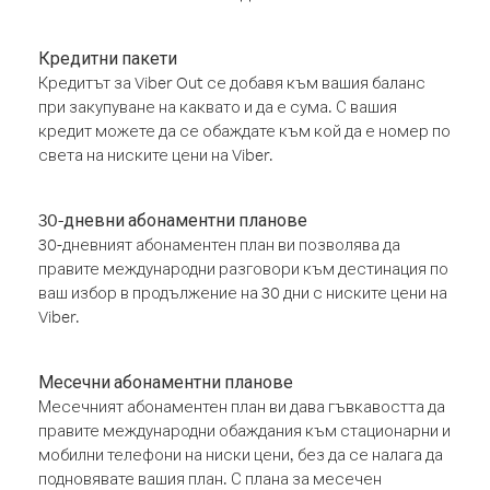
Кредитни пакети
Кредитът за Viber Out се добавя към вашия баланс
при закупуване на каквато и да е сума. С вашия
кредит можете да се обаждате към кой да е номер по
света на ниските цени на Viber.
30-дневни абонаментни планове
30-дневният абонаментен план ви позволява да
правите международни разговори към дестинация по
ваш избор в продължение на 30 дни с ниските цени на
Viber.
Месечни абонаментни планове
Месечният абонаментен план ви дава гъвкавостта да
правите международни обаждания към стационарни и
мобилни телефони на ниски цени, без да се налага да
подновявате вашия план. С плана за месечен