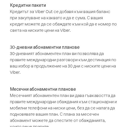
Кредитни пакети
Кредитът за Viber Out се добавя към вашия баланс
при закупуване на каквато и да е сума. С вашия
кредит можете да се обаждате към кой да е номер по
света на ниските цени на Viber.
30-дневни абонаментни планове
30-дневният абонаментен план ви позволява да
правите международни разговори към дестинация по
ваш избор в продължение на 30 дни с ниските цени на
Viber.
Месечни абонаментни планове
Месечният абонаментен план ви дава гъвкавостта да
правите международни обаждания към стационарни и
мобилни телефони на ниски цени, без да се налага да
подновявате вашия план. С плана за месечен
абонамент можете да спестите от обажданията,
които вече правите