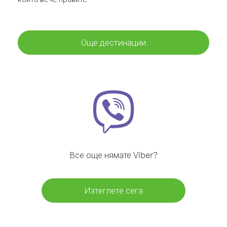
Още дестинации
Все още нямате Viber?
Изтеглете сега