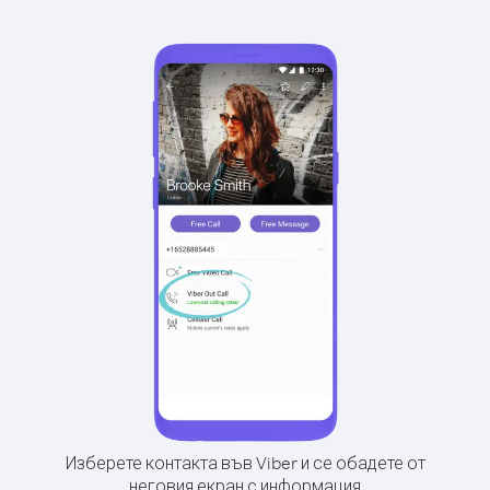
Изберете контакта във Viber и се обадете от
неговия екран с информация