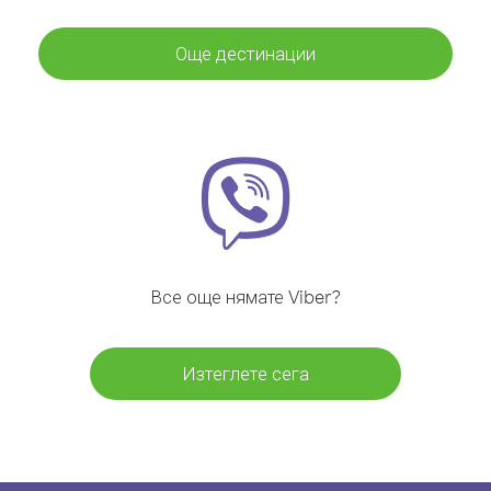
Още дестинации
Все още нямате Viber?
Изтеглете сега