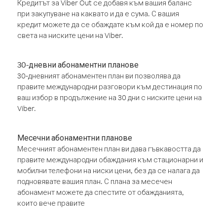
Кредитът за Viber Out се добавя към вашия баланс
при закупуване на каквато и да е сума. С вашия
кредит можете да се обаждате към кой да е номер по
света на ниските цени на Viber.
30-дневни абонаментни планове
30-дневният абонаментен план ви позволява да
правите международни разговори към дестинация по
ваш избор в продължение на 30 дни с ниските цени на
Viber.
Месечни абонаментни планове
Месечният абонаментен план ви дава гъвкавостта да
правите международни обаждания към стационарни и
мобилни телефони на ниски цени, без да се налага да
подновявате вашия план. С плана за месечен
абонамент можете да спестите от обажданията,
които вече правите