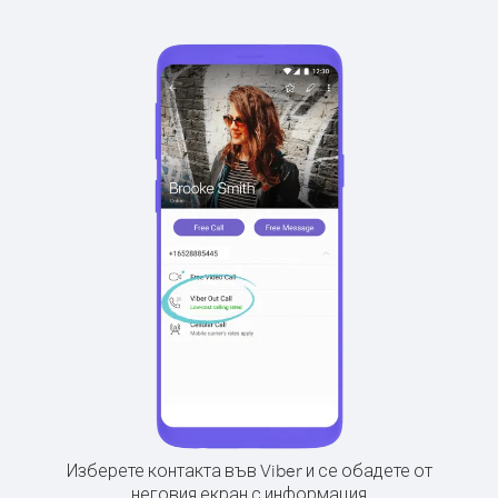
Изберете контакта във Viber и се обадете от
неговия екран с информация