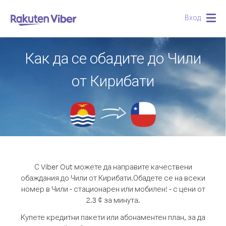
Вход
Togg
navig
Как да се обадите до Чили
от Кирибати
С Viber Out можете да направите качествени
обаждания до Чили от Кирибати.
Обадете се на всеки
номер в Чили - стационарен или мобилен! - с цени от
2.3 ¢ за минута.
Купете кредитни пакети или абонаментен план, за да