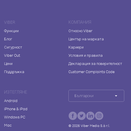
VIBER
КОМПАНИЯ
Функции
Относно Viber
Блог
Център на марката
Сигурност
Кариери
Viber Out
Условия и правила
Цени
Декларация за поверителност
Поддръжка
Customer Complaints Code
ИЗТЕГЛЯНЕ
Български
Android
iPhone & iPad
Windows PC
Mac
©
2026
Viber Media S.à r.l.