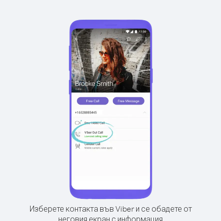
Изберете контакта във Viber и се обадете от
неговия екран с информация