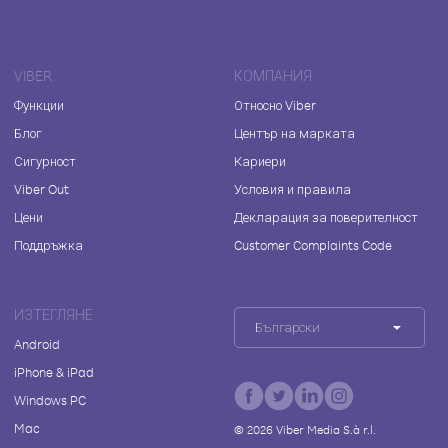
VIBER
КОМПАНИЯ
Функции
Относно Viber
Блог
Център на марката
Сигурност
Кариери
Viber Out
Условия и правила
Цени
Декларация за поверителност
Поддръжка
Customer Complaints Code
ИЗТЕГЛЯНЕ
Български
Android
iPhone & iPad
Windows PC
Mac
©
2026
Viber Media S.à r.l.