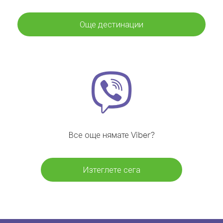
Още дестинации
Все още нямате Viber?
Изтеглете сега