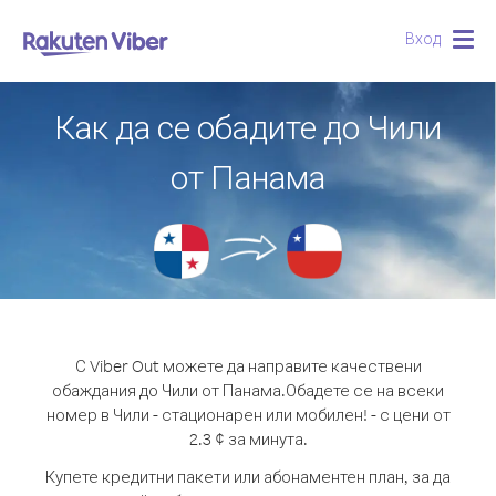
Вход
Togg
navig
Как да се обадите до Чили
от Панама
С Viber Out можете да направите качествени
обаждания до Чили от Панама.
Обадете се на всеки
номер в Чили - стационарен или мобилен! - с цени от
2.3 ¢ за минута.
Купете кредитни пакети или абонаментен план, за да