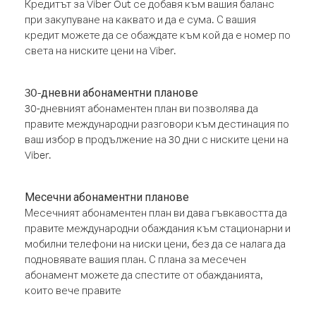
Кредитът за Viber Out се добавя към вашия баланс
при закупуване на каквато и да е сума. С вашия
кредит можете да се обаждате към кой да е номер по
света на ниските цени на Viber.
30-дневни абонаментни планове
30-дневният абонаментен план ви позволява да
правите международни разговори към дестинация по
ваш избор в продължение на 30 дни с ниските цени на
Viber.
Месечни абонаментни планове
Месечният абонаментен план ви дава гъвкавостта да
правите международни обаждания към стационарни и
мобилни телефони на ниски цени, без да се налага да
подновявате вашия план. С плана за месечен
абонамент можете да спестите от обажданията,
които вече правите