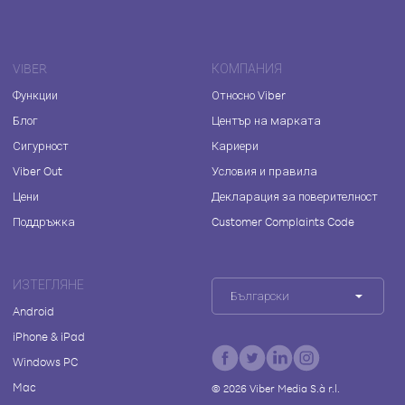
VIBER
КОМПАНИЯ
Функции
Относно Viber
Блог
Център на марката
Сигурност
Кариери
Viber Out
Условия и правила
Цени
Декларация за поверителност
Поддръжка
Customer Complaints Code
ИЗТЕГЛЯНЕ
Български
Android
iPhone & iPad
Windows PC
Mac
©
2026
Viber Media S.à r.l.