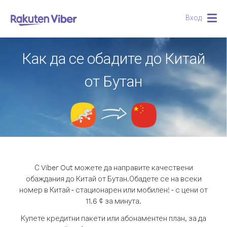
Вход
Togg
navig
Как да се обадите до Китай
от Бутан
С Viber Out можете да направите качествени
обаждания до Китай от Бутан.
Обадете се на всеки
номер в Китай - стационарен или мобилен! - с цени от
11.6 ¢ за минута.
Купете кредитни пакети или абонаментен план, за да