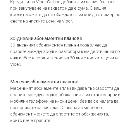
Кредитът за Viber Out се добавя към вашия баланс
при закупуване на каквато и да е сума. С вашия
кредит можете да се обаждате към кой да е номер по
света на ниските цени на Viber.
30-дневни абонаментни планове
30-дневният абонаментен план ви позволява да
правите международни разговори към дестинация по
ваш избор в продължение на 30 дни с ниските цени на
Viber.
Месечни абонаментни планове
Месечният абонаментен план ви дава гъвкавостта да
правите международни обаждания към стационарни и
мобилни телефони на ниски цени, без да се налага да
подновявате вашия план. С плана за месечен
абонамент можете да спестите от обажданията,
които вече правите