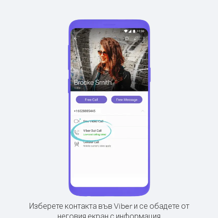
Изберете контакта във Viber и се обадете от
неговия екран с информация