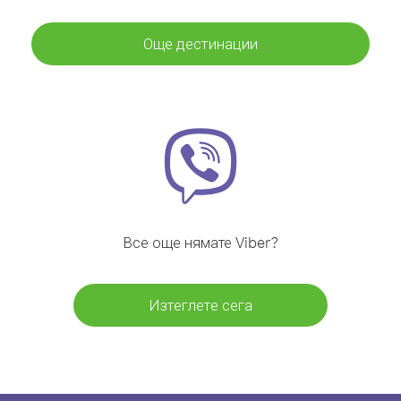
Още дестинации
Все още нямате Viber?
Изтеглете сега