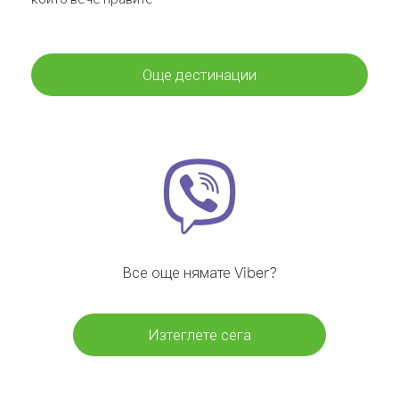
Още дестинации
Все още нямате Viber?
Изтеглете сега