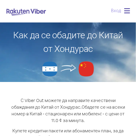
Вход
Togg
navig
Как да се обадите до Китай
от Хондурас
С Viber Out можете да направите качествени
обаждания до Китай от Хондурас.
Обадете се на всеки
номер в Китай - стационарен или мобилен! - с цени от
11.0 ¢ за минута.
Купете кредитни пакети или абонаментен план, за да