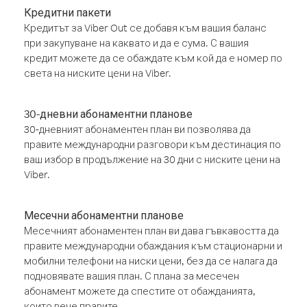
Кредитни пакети
Кредитът за Viber Out се добавя към вашия баланс
при закупуване на каквато и да е сума. С вашия
кредит можете да се обаждате към кой да е номер по
света на ниските цени на Viber.
30-дневни абонаментни планове
30-дневният абонаментен план ви позволява да
правите международни разговори към дестинация по
ваш избор в продължение на 30 дни с ниските цени на
Viber.
Месечни абонаментни планове
Месечният абонаментен план ви дава гъвкавостта да
правите международни обаждания към стационарни и
мобилни телефони на ниски цени, без да се налага да
подновявате вашия план. С плана за месечен
абонамент можете да спестите от обажданията,
които вече правите