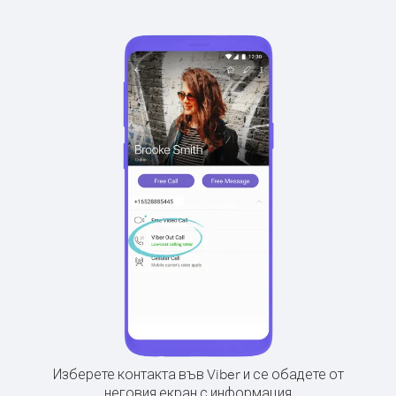
Изберете контакта във Viber и се обадете от
неговия екран с информация