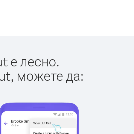
t е лесно.
ut, можете да: