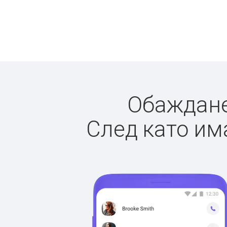
Обажданет
След като има