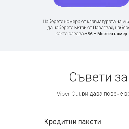
Наберете номера от клавиатурата на Vib
да наберете Китай от Парагвай, набер
както следва:
+
+
86
Местен номер
Съвети за
Viber Out ви дава повече 
Кредитни пакети