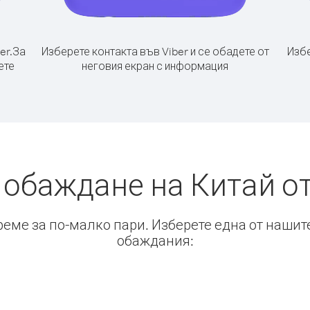
er.
За
Изберете контакта във Viber и се обадете от
Избе
ете
неговия екран с информация
 обаждане на Китай о
време за по-малко пари. Изберете една от нашит
обаждания: