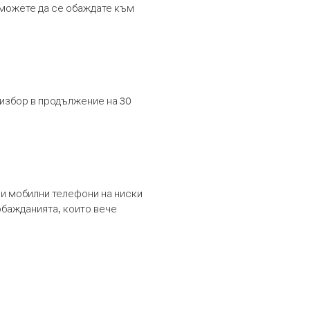
т можете да се обаждате към
 избор в продължение на 30
и мобилни телефони на ниски
обажданията, които вече