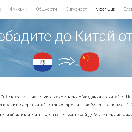
е
Функции
Общности
Сигурност
Viber Out
Бло
 обадите до Китай о
r Out можете да направите качествени обаждания до Китай от Па
 всеки номер в Китай - стационарен или мобилен! - с цени от 11.
 или абонаментен план, за да получите най-добрите цени на мин