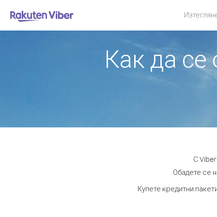
Изтеглян
Как да се
С Vibe
Обадете се на
Купете кредитни пакети