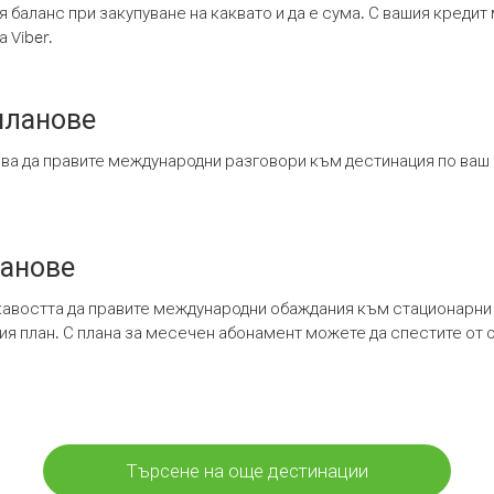
я баланс при закупуване на каквато и да е сума. С вашия креди
 Viber.
планове
ява да правите международни разговори към дестинация по ваш
ланове
кавостта да правите международни обаждания към стационарни 
шия план. С плана за месечен абонамент можете да спестите от 
Търсене на още дестинации