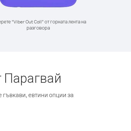
рете “Viber Out Call” от горната лента на
разговора
т Парагвай
е гъвкави, евтини опции за