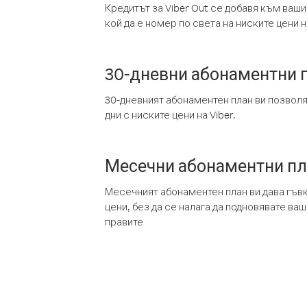
Кредитът за Viber Out се добавя към ваши
кой да е номер по света на ниските цени на
30-дневни абонаментни 
30-дневният абонаментен план ви позвол
дни с ниските цени на Viber.
Месечни абонаментни п
Месечният абонаментен план ви дава гъв
цени, без да се налага да подновявате ва
правите