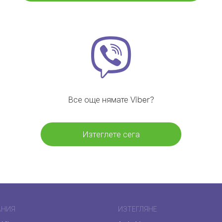
Все още нямате Viber?
Изтеглете сега
АНИЯ
ИЗТЕГЛЯНЕ