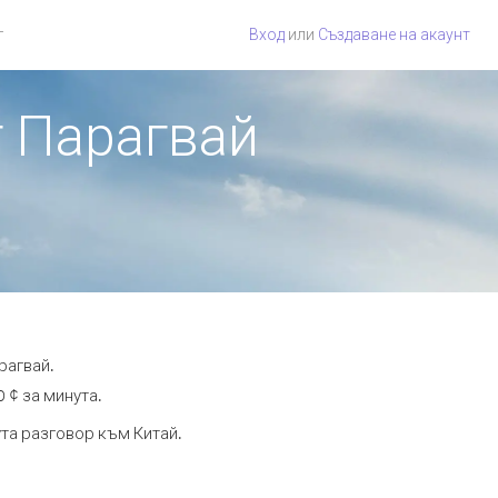
г
Вход
или
Създаване на акаунт
т Парагвай
рагвай.
0 ¢ за минута.
ута разговор към Китай.