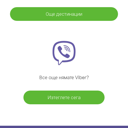
Още дестинации
Все още нямате Viber?
Изтеглете сега