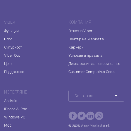
VIBER
КОМПАНИЯ
Функции
Относно Viber
Блог
Център на марката
Сигурност
Кариери
Viber Out
Условия и правила
Цени
Декларация за поверителност
Поддръжка
Customer Complaints Code
ИЗТЕГЛЯНЕ
Български
Android
iPhone & iPad
Windows PC
Mac
©
2026
Viber Media S.à r.l.