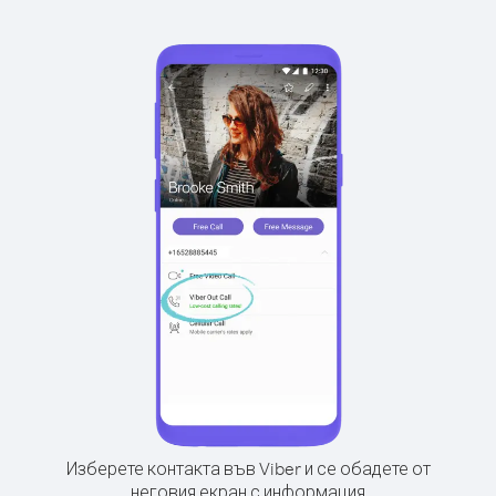
Изберете контакта във Viber и се обадете от
неговия екран с информация