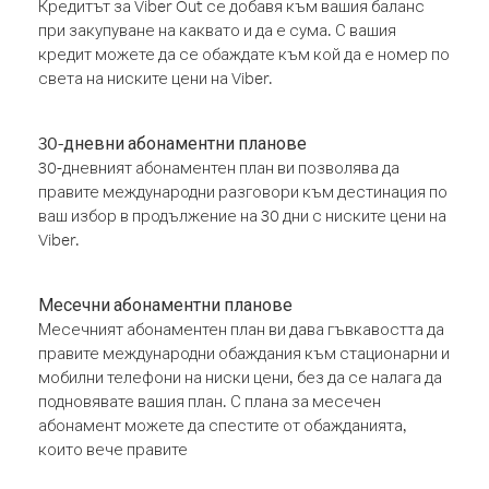
Кредитът за Viber Out се добавя към вашия баланс
при закупуване на каквато и да е сума. С вашия
кредит можете да се обаждате към кой да е номер по
света на ниските цени на Viber.
30-дневни абонаментни планове
30-дневният абонаментен план ви позволява да
правите международни разговори към дестинация по
ваш избор в продължение на 30 дни с ниските цени на
Viber.
Месечни абонаментни планове
Месечният абонаментен план ви дава гъвкавостта да
правите международни обаждания към стационарни и
мобилни телефони на ниски цени, без да се налага да
подновявате вашия план. С плана за месечен
абонамент можете да спестите от обажданията,
които вече правите