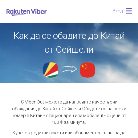
Вход
Togg
navig
Как да се обадите до Китай
от Сейшели
С Viber Out можете да направите качествени
обаждания до Китай от Сейшели.
Обадете се на всеки
номер в Китай - стационарен или мобилен! - с цени от
11.0 ¢ за минута.
Купете кредитни пакети или абонаментен план, за да