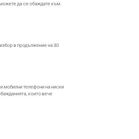
т можете да се обаждате към
 избор в продължение на 30
и мобилни телефони на ниски
обажданията, които вече