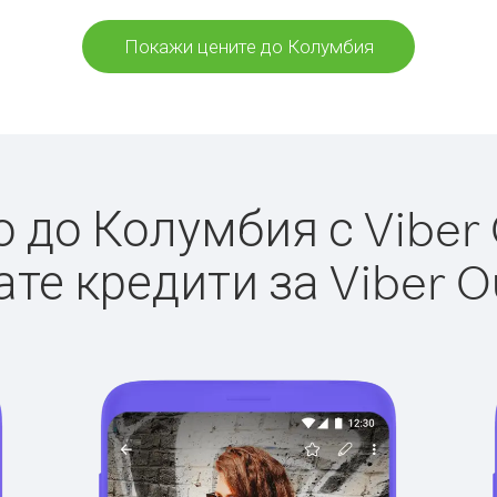
Покажи цените до Колумбия
до Колумбия с Viber 
те кредити за Viber O