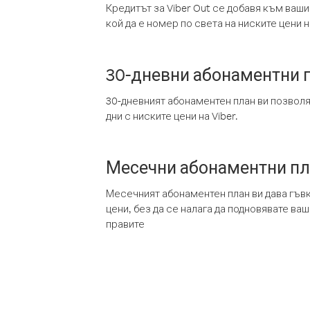
Кредитът за Viber Out се добавя към ваши
кой да е номер по света на ниските цени на
30-дневни абонаментни 
30-дневният абонаментен план ви позвол
дни с ниските цени на Viber.
Месечни абонаментни п
Месечният абонаментен план ви дава гъв
цени, без да се налага да подновявате ва
правите