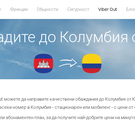
е
Функции
Общности
Сигурност
Viber Out
Бло
бадите до Колумбия
Out можете да направите качествени обаждания до Колумбия от 
всеки номер в Колумбия - стационарен или мобилен! - с цени от 4
ли абонаментен план, за да получите най-добрите цени на мину