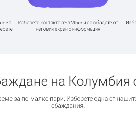
er.
За
Изберете контакта във Viber и се обадете от
Избе
берете
неговия екран с информация
баждане на Колумбия
време за по-малко пари. Изберете една от нашит
обаждания: