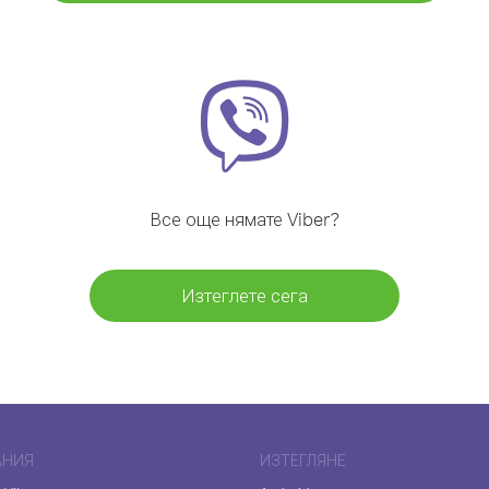
Все още нямате Viber?
Изтеглете сега
АНИЯ
ИЗТЕГЛЯНЕ