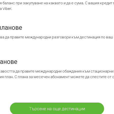
я баланс при закупуване на каквато и да е сума. С вашия креди
 Viber.
планове
ява да правите международни разговори към дестинация по ваш
ланове
кавостта да правите международни обаждания към стационарни 
шия план. С плана за месечен абонамент можете да спестите от 
Търсене на още дестинации