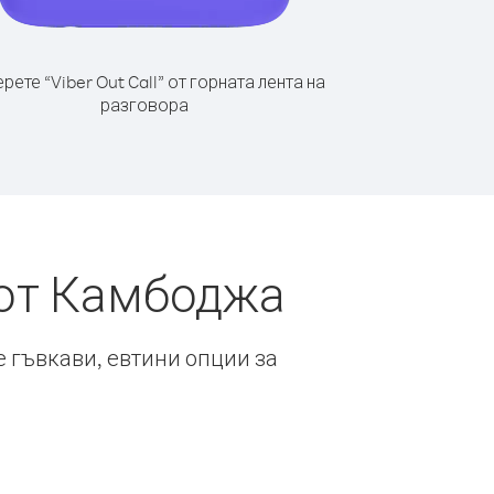
рете “Viber Out Call” от горната лента на
разговора
 от Камбоджа
е гъвкави, евтини опции за