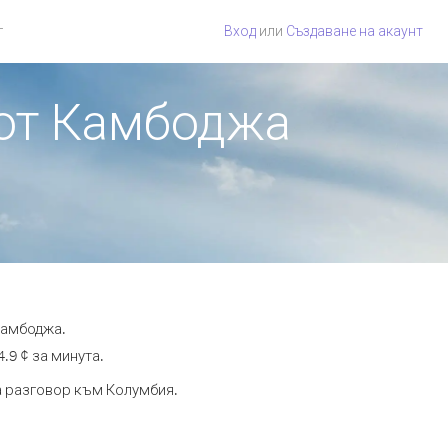
г
Вход
или
Създаване на акаунт
 от Камбоджа
Камбоджа.
.9 ¢ за минута.
та разговор към Колумбия.