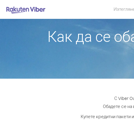
Изтеглян
Как да се о
С Viber 
Обадете се на 
Купете кредитни пакети и