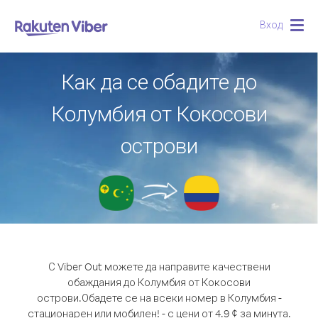
Вход
Togg
navig
Как да се обадите до
Колумбия от Кокосови
острови
С Viber Out можете да направите качествени
обаждания до Колумбия от Кокосови
острови.
Обадете се на всеки номер в Колумбия -
стационарен или мобилен! - с цени от 4.9 ¢ за минута.