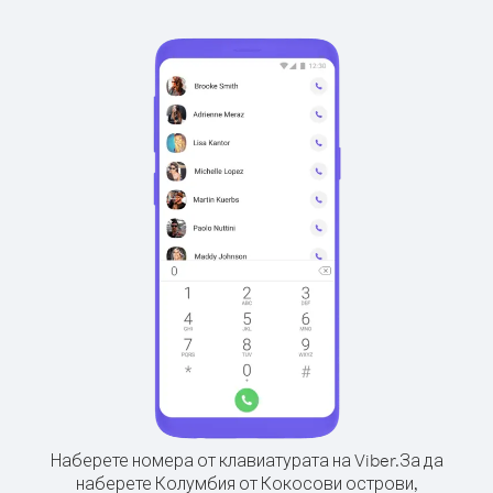
Наберете номера от клавиатурата на Viber.
За да
наберете Колумбия от Кокосови острови,