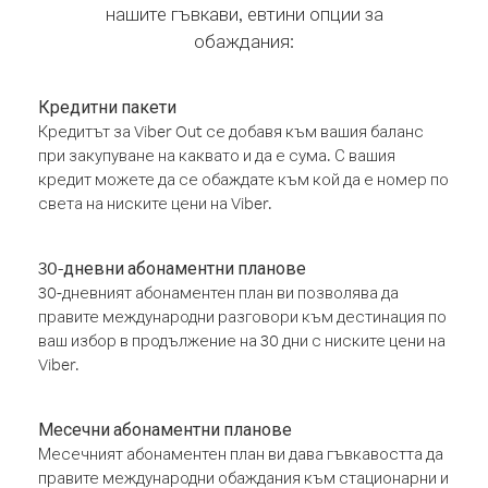
нашите гъвкави, евтини опции за
обаждания:
Кредитни пакети
Кредитът за Viber Out се добавя към вашия баланс
при закупуване на каквато и да е сума. С вашия
кредит можете да се обаждате към кой да е номер по
света на ниските цени на Viber.
30-дневни абонаментни планове
30-дневният абонаментен план ви позволява да
правите международни разговори към дестинация по
ваш избор в продължение на 30 дни с ниските цени на
Viber.
Месечни абонаментни планове
Месечният абонаментен план ви дава гъвкавостта да
правите международни обаждания към стационарни и