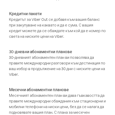
Кредитни пакети
Кредитът за Viber Out се добавя към вашия баланс
при закупуване на каквато и да е сума. С вашия
кредит можете да се обаждате към кой да е номер по
света на ниските цени на Viber.
30-дневни абонаментни планове
30-дневният абонаментен план ви позволява да
правите международни разговори към дестинация по
ваш избор в продължение на 30 дни с ниските цени на
Viber.
Месечни абонаментни планове
Месечният абонаментен план ви дава гъвкавостта да
правите международни обаждания към стационарни и
мобилни телефони на ниски цени, без да се налага да
подновявате вашия план. С плана за месечен