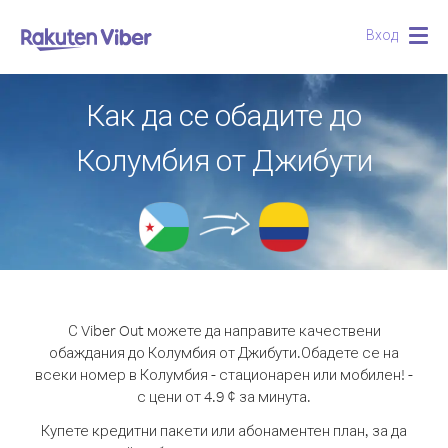
Вход
Togg
navig
Как да се обадите до
Колумбия от Джибути
С Viber Out можете да направите качествени
обаждания до Колумбия от Джибути.
Обадете се на
всеки номер в Колумбия - стационарен или мобилен! -
с цени от 4.9 ¢ за минута.
Купете кредитни пакети или абонаментен план, за да