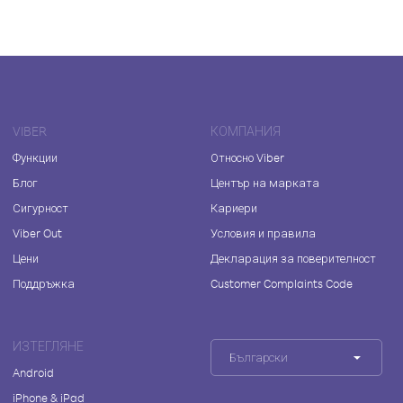
VIBER
КОМПАНИЯ
Функции
Относно Viber
Блог
Център на марката
Сигурност
Кариери
Viber Out
Условия и правила
Цени
Декларация за поверителност
Поддръжка
Customer Complaints Code
ИЗТЕГЛЯНЕ
Български
Android
iPhone & iPad