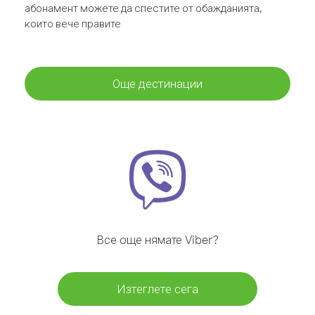
абонамент можете да спестите от обажданията,
които вече правите
Още дестинации
Все още нямате Viber?
Изтеглете сега