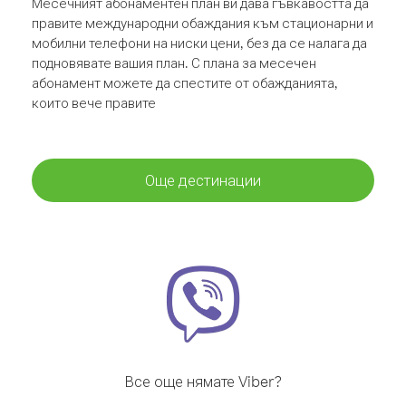
Месечният абонаментен план ви дава гъвкавостта да
правите международни обаждания към стационарни и
мобилни телефони на ниски цени, без да се налага да
подновявате вашия план. С плана за месечен
абонамент можете да спестите от обажданията,
които вече правите
Още дестинации
Все още нямате Viber?