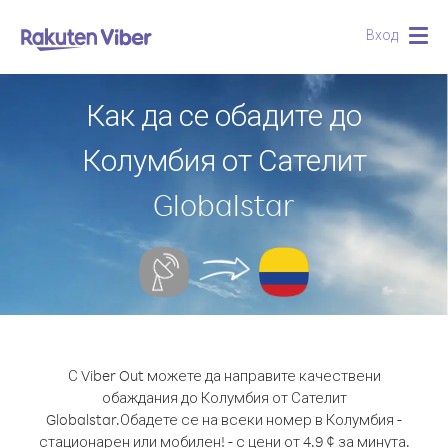
Вход
Togg
navig
Как да се обадите до
Колумбия от Сателит
Globalstar
С Viber Out можете да направите качествени
обаждания до Колумбия от Сателит
Globalstar.
Обадете се на всеки номер в Колумбия -
стационарен или мобилен! - с цени от 4.9 ¢ за минута.