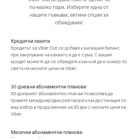
по-малко пари. Изберете една от
нашите гъвкави, евтини опции за
обаждания:
Кредитни пакети
Кредитът за Viber Out се добавя към вашия баланс
при закупуване на каквато и да е сума. С вашия
кредит можете да се обаждате към кой да е номер по
света на ниските цени на Viber.
30-дневни абонаментни планове
30-дневният абонаментен план ви позволява да
правите международни разговори към дестинация по
ваш избор в продължение на 30 дни с ниските цени на
Viber.
Месечни абонаментни планове