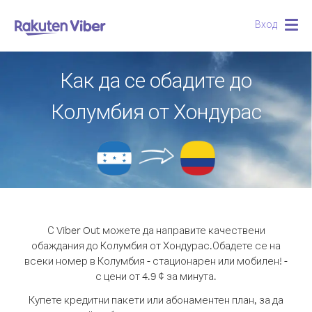
Вход
Togg
navig
Как да се обадите до
Колумбия от Хондурас
С Viber Out можете да направите качествени
обаждания до Колумбия от Хондурас.
Обадете се на
всеки номер в Колумбия - стационарен или мобилен! -
с цени от 4.9 ¢ за минута.
Купете кредитни пакети или абонаментен план, за да