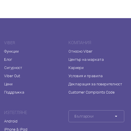
VIBER
КОМПАНИЯ
Функции
Относно Viber
Блог
Център на марката
Сигурност
Кариери
Viber Out
Условия и правила
Цени
Декларация за поверителност
Поддръжка
Customer Complaints Code
ИЗТЕГЛЯНЕ
Български
Android
iPhone & iPad