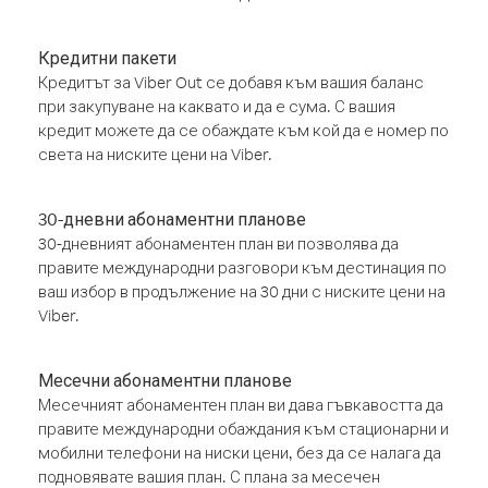
Кредитни пакети
Кредитът за Viber Out се добавя към вашия баланс
при закупуване на каквато и да е сума. С вашия
кредит можете да се обаждате към кой да е номер по
света на ниските цени на Viber.
30-дневни абонаментни планове
30-дневният абонаментен план ви позволява да
правите международни разговори към дестинация по
ваш избор в продължение на 30 дни с ниските цени на
Viber.
Месечни абонаментни планове
Месечният абонаментен план ви дава гъвкавостта да
правите международни обаждания към стационарни и
мобилни телефони на ниски цени, без да се налага да
подновявате вашия план. С плана за месечен