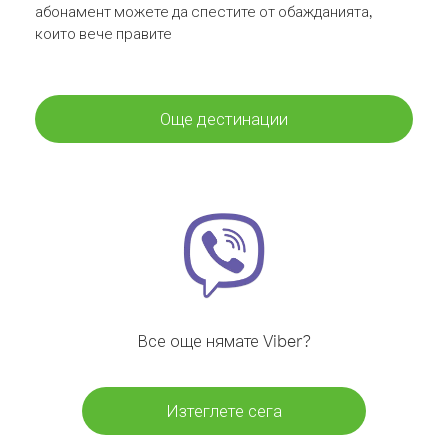
абонамент можете да спестите от обажданията,
които вече правите
Още дестинации
Все още нямате Viber?
Изтеглете сега