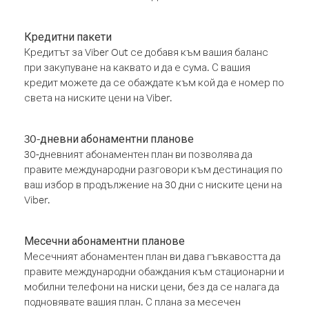
Кредитни пакети
Кредитът за Viber Out се добавя към вашия баланс
при закупуване на каквато и да е сума. С вашия
кредит можете да се обаждате към кой да е номер по
света на ниските цени на Viber.
30-дневни абонаментни планове
30-дневният абонаментен план ви позволява да
правите международни разговори към дестинация по
ваш избор в продължение на 30 дни с ниските цени на
Viber.
Месечни абонаментни планове
Месечният абонаментен план ви дава гъвкавостта да
правите международни обаждания към стационарни и
мобилни телефони на ниски цени, без да се налага да
подновявате вашия план. С плана за месечен