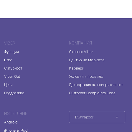
VIBER
КОМПАНИЯ
Функции
Относно Viber
Блог
Център на марката
Сигурност
Кариери
Viber Out
Условия и правила
Цени
Декларация за поверителност
Поддръжка
Customer Complaints Code
ИЗТЕГЛЯНЕ
Български
Android
iPhone & iPad