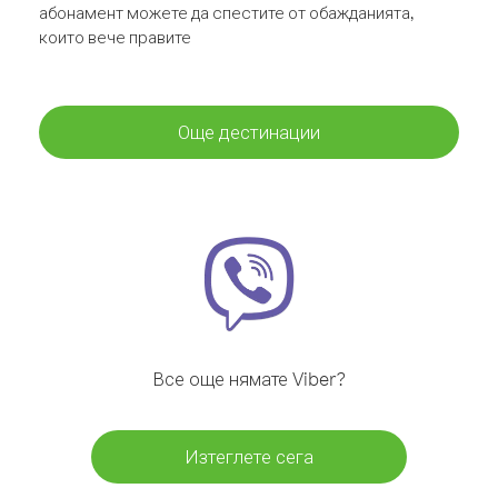
абонамент можете да спестите от обажданията,
които вече правите
Още дестинации
Все още нямате Viber?
Изтеглете сега