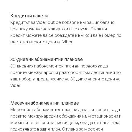
Кредитни пакети
Кредитът за Viber Out се добавя към вашия баланс
при закупуване на каквато и да е сума. С вашия
кредит можете да се обаждате към кой да е номер по
света на ниските цени на Viber.
30-дневни абонаментни планове
30-дневният абонаментен план ви позволява да
правите международни разговори към дестинация по
ваш избор в продължение на 30 дни с ниските цени на
Viber.
Месечни абонаментни планове
Месечният абонаментен план ви дава гъвкавостта да
правите международни обаждания към стационарни и
мобилни телефони на ниски цени, без да се налага да
подновявате вашия план. С плана за месечен