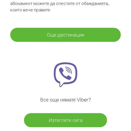
абонамент можете да спестите от обажданията,
които вече правите
Още дестинации
Все още нямате Viber?
Изтеглете сега