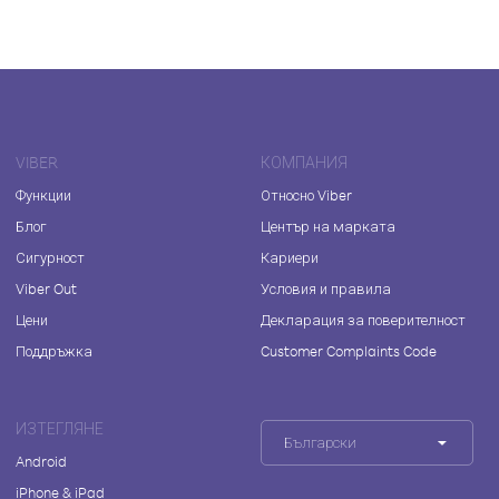
VIBER
КОМПАНИЯ
Функции
Относно Viber
Блог
Център на марката
Сигурност
Кариери
Viber Out
Условия и правила
Цени
Декларация за поверителност
Поддръжка
Customer Complaints Code
ИЗТЕГЛЯНЕ
Български
Android
iPhone & iPad