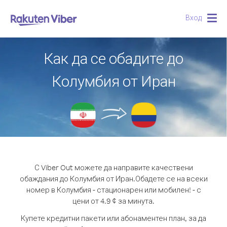
Вход
Togg
navig
Как да се обадите до
Колумбия от Иран
С Viber Out можете да направите качествени
обаждания до Колумбия от Иран.
Обадете се на всеки
номер в Колумбия - стационарен или мобилен! - с
цени от 4.9 ¢ за минута.
Купете кредитни пакети или абонаментен план, за да