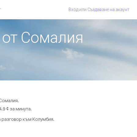
г
Вход
или
Създаване на акаунт
 от Сомалия
 Сомалия.
.9 ¢ за минута.
та разговор към Колумбия.