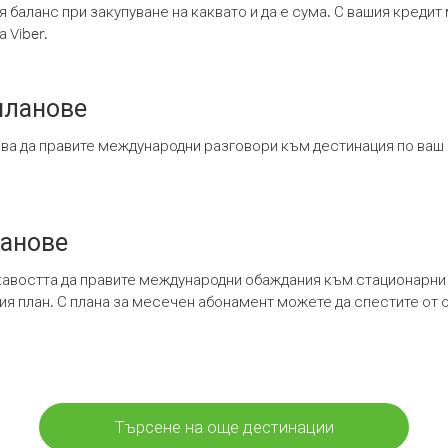
я баланс при закупуване на каквато и да е сума. С вашия креди
 Viber.
планове
ява да правите международни разговори към дестинация по ваш
ланове
кавостта да правите международни обаждания към стационарни 
шия план. С плана за месечен абонамент можете да спестите от 
Търсене на още дестинации