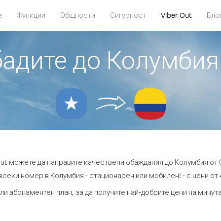
е
Функции
Общности
Сигурност
Viber Out
Бло
обадите до Колумбия
Out можете да направите качествени обаждания до Колумбия от
всеки номер в Колумбия - стационарен или мобилен! - с цени от 4
ли абонаментен план, за да получите най-добрите цени на мину