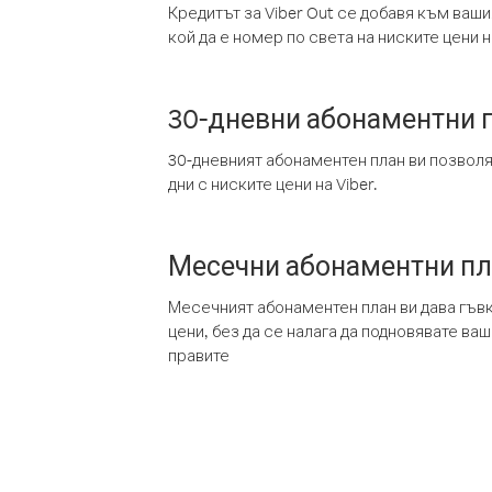
Кредитът за Viber Out се добавя към ваши
кой да е номер по света на ниските цени на
30-дневни абонаментни 
30-дневният абонаментен план ви позвол
дни с ниските цени на Viber.
Месечни абонаментни п
Месечният абонаментен план ви дава гъв
цени, без да се налага да подновявате ва
правите