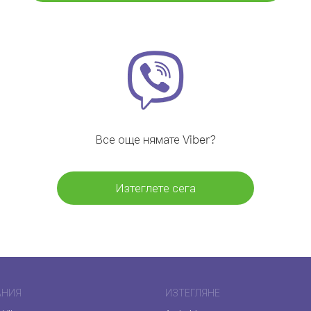
Все още нямате Viber?
Изтеглете сега
АНИЯ
ИЗТЕГЛЯНЕ