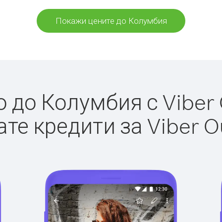
Покажи цените до Колумбия
до Колумбия с Viber 
те кредити за Viber O