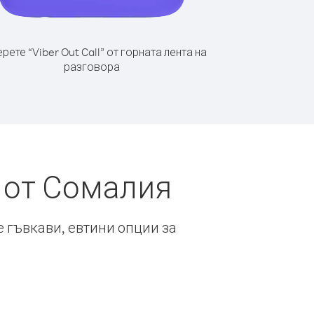
рете “Viber Out Call” от горната лента на
разговора
 от Сомалия
е гъвкави, евтини опции за