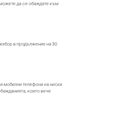
т можете да се обаждате към
 избор в продължение на 30
и мобилни телефони на ниски
обажданията, които вече