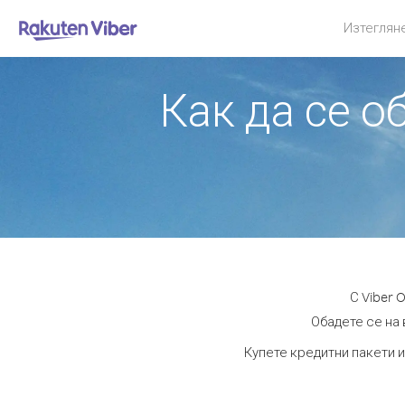
Изтеглян
Как да се 
С Viber 
Обадете се на 
Купете кредитни пакети и