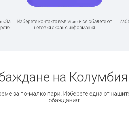
er.
За
Изберете контакта във Viber и се обадете от
Избе
ерете
неговия екран с информация
обаждане на Колумбия
време за по-малко пари. Изберете една от нашит
обаждания: