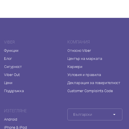
VIBER
КОМПАНИЯ
Функции
Относно Viber
Блог
Център на марката
Сигурност
Кариери
Viber Out
Условия и правила
Цени
Декларация за поверителност
Поддръжка
Customer Complaints Code
ИЗТЕГЛЯНЕ
Български
Android
iPhone & iPad