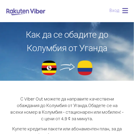
Вход
Togg
navig
Как да се обадите до
Колумбия от Уганда
С Viber Out можете да направите качествени
обаждания до Колумбия от Уганда.
Обадете се на
всеки номер в Колумбия - стационарен или мобилен! -
с цени от 4.9 ¢ за минута.
Купете кредитни пакети или абонаментен план, за да