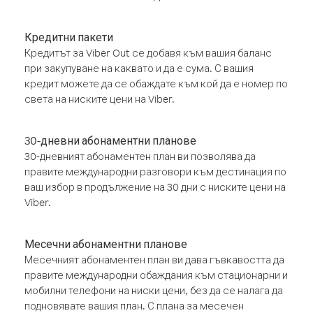
Кредитни пакети
Кредитът за Viber Out се добавя към вашия баланс
при закупуване на каквато и да е сума. С вашия
кредит можете да се обаждате към кой да е номер по
света на ниските цени на Viber.
30-дневни абонаментни планове
30-дневният абонаментен план ви позволява да
правите международни разговори към дестинация по
ваш избор в продължение на 30 дни с ниските цени на
Viber.
Месечни абонаментни планове
Месечният абонаментен план ви дава гъвкавостта да
правите международни обаждания към стационарни и
мобилни телефони на ниски цени, без да се налага да
подновявате вашия план. С плана за месечен