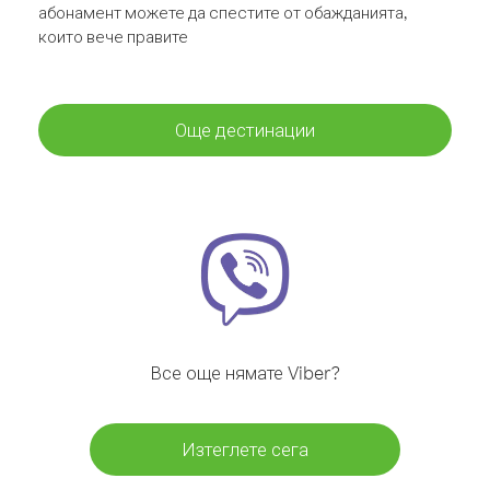
абонамент можете да спестите от обажданията,
които вече правите
Още дестинации
Все още нямате Viber?
Изтеглете сега