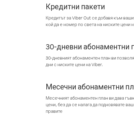
Кредитни пакети
Кредитът за Viber Out се добавя към ваши
кой да е номер по света на ниските цени на
30-дневни абонаментни 
30-дневният абонаментен план ви позвол
дни с ниските цени на Viber.
Месечни абонаментни п
Месечният абонаментен план ви дава гъв
цени, без да се налага да подновявате ва
правите