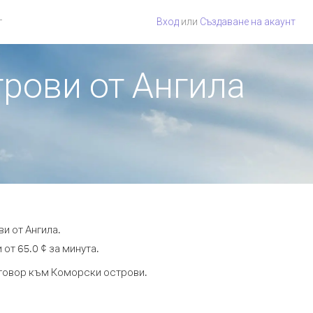
г
Вход
или
Създаване на акаунт
трови от Ангила
и от Ангила.
от 65.0 ¢ за минута.
азговор към Коморски острови.