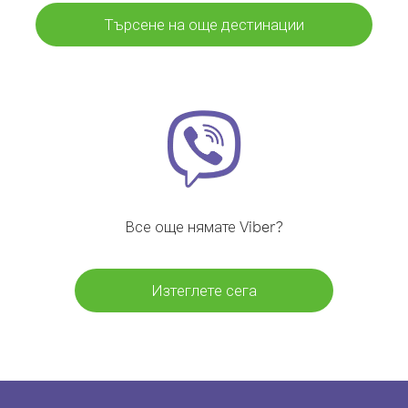
Търсене на още дестинации
Все още нямате Viber?
Изтеглете сега