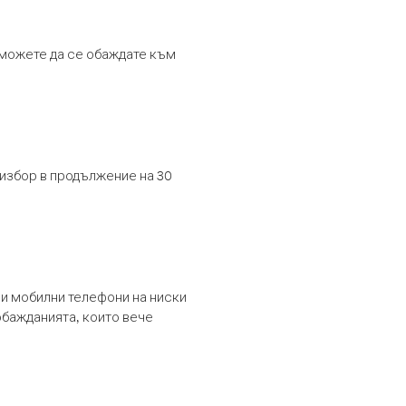
т можете да се обаждате към
 избор в продължение на 30
и мобилни телефони на ниски
обажданията, които вече