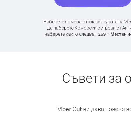
Наберете номера от клавиатурата на Vib
да наберете Коморски острови от Анг
наберете както следва:
+
+
269
Местен н
Съвети за 
Viber Out ви дава повече 