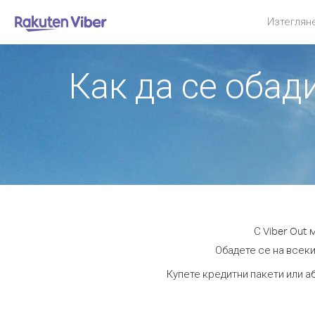
Изтеглян
Как да се обад
С Viber Out
Обадете се на всеки
Купете кредитни пакети или а