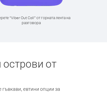
рете “Viber Out Call” от горната лента на
разговора
 острови от
е гъвкави, евтини опции за