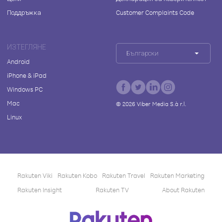
Поддръжка
Customer Complaints Code
ИЗТЕГЛЯНЕ
Български
Android
iPhone & iPad
Windows PC
Mac
©
2026
Viber Media S.à r.l.
Linux
Rakuten Viki
Rakuten Kobo
Rakuten Travel
Rakuten Marketing
Rakuten Insight
Rakuten TV
About Rakuten