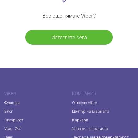
Все още нямате Viber?
Изтеглете сега
VIBER
КОМПАНИЯ
Функции
Относно Viber
Блог
Център на марката
Сигурност
Кариери
Viber Out
Условия и правила
Цени
Декларация за поверителност