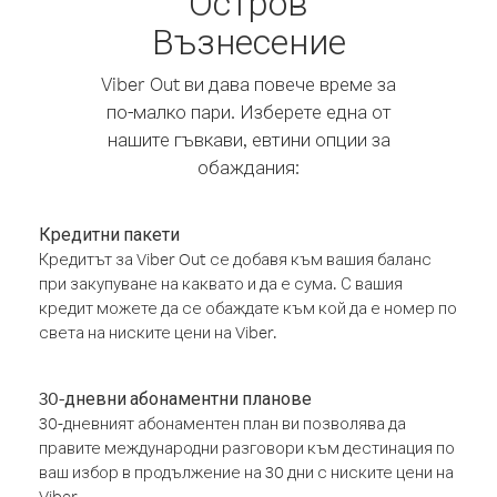
Остров
Възнесение
Viber Out ви дава повече време за
по-малко пари. Изберете една от
нашите гъвкави, евтини опции за
обаждания:
Кредитни пакети
Кредитът за Viber Out се добавя към вашия баланс
при закупуване на каквато и да е сума. С вашия
кредит можете да се обаждате към кой да е номер по
света на ниските цени на Viber.
30-дневни абонаментни планове
30-дневният абонаментен план ви позволява да
правите международни разговори към дестинация по
ваш избор в продължение на 30 дни с ниските цени на
Viber.