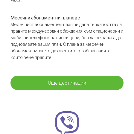
Месечни абонаментни планове
Месечният абонаментен план ви дава гъвкавостта да
правите международни обаждания към стационарни и
мобилни телефони на ниски цени, без да се налага да
подновявате вашия план. С плана за месечен
абонамент можете да спестите от обажданията,
които вече правите
Още дестинации