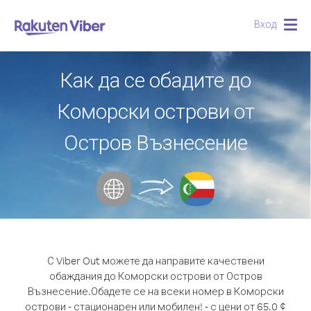
Вход
Togg
navig
Как да се обадите до
Коморски острови от
Остров Възнесение
С Viber Out можете да направите качествени
обаждания до Коморски острови от Остров
Възнесение.
Обадете се на всеки номер в Коморски
острови - стационарен или мобилен! - с цени от 65.0 ¢