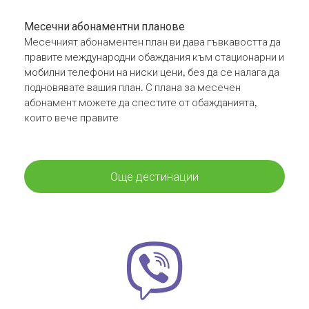
Месечни абонаментни планове
Месечният абонаментен план ви дава гъвкавостта да
правите международни обаждания към стационарни и
мобилни телефони на ниски цени, без да се налага да
подновявате вашия план. С плана за месечен
абонамент можете да спестите от обажданията,
които вече правите
Още дестинации