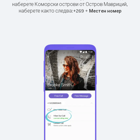
наберете Коморски острови от Остров Мавриций,
наберете както следва:
+
+
269
Местен номер