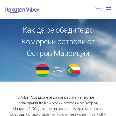
Вход
Togg
navig
Как да се обадите до
Коморски острови от
Остров Мавриций
С Viber Out можете да направите качествени
обаждания до Коморски острови от Остров
Мавриций.
Обадете се на всеки номер в Коморски
острови - стационарен или мобилен! - с цени от 74.8 ¢