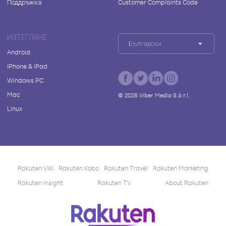
Поддръжка
Customer Complaints Code
ИЗТЕГЛЯНЕ
Български
Android
iPhone & iPad
Windows PC
Mac
©
2026
Viber Media S.à r.l.
Linux
Rakuten Viki
Rakuten Kobo
Rakuten Travel
Rakuten Marketing
Rakuten Insight
Rakuten TV
About Rakuten