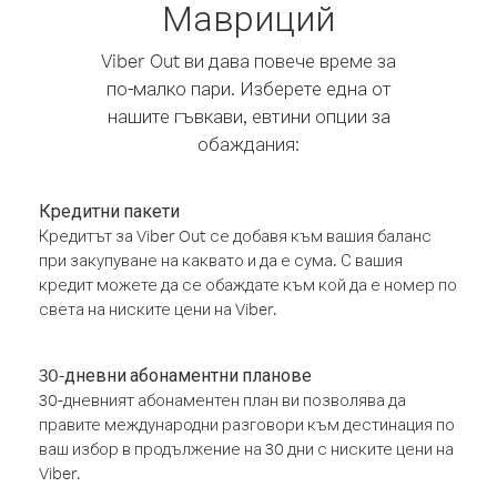
Мавриций
Viber Out ви дава повече време за
по-малко пари. Изберете една от
нашите гъвкави, евтини опции за
обаждания:
Кредитни пакети
Кредитът за Viber Out се добавя към вашия баланс
при закупуване на каквато и да е сума. С вашия
кредит можете да се обаждате към кой да е номер по
света на ниските цени на Viber.
30-дневни абонаментни планове
30-дневният абонаментен план ви позволява да
правите международни разговори към дестинация по
ваш избор в продължение на 30 дни с ниските цени на
Viber.